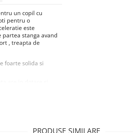
ntru un copil cu
oti pentru o
celeratie este
pe partea stanga avand
ort , treapta de
e foarte solida si
eta are in dotare si
e politie si girofar
entru divertisment ci
i cum ar fi ,
or , indemanarea de a
PRODUSE SIMILARE
spatiul ,