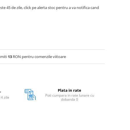
ste 45 de zile, click pe alerta stoc pentru a va notifica cand
imiti
13
RON pentru comenzile viitoare
Plata in rate
r
Poti cumpara in rate lunare cu
14 zile
dobanda 0