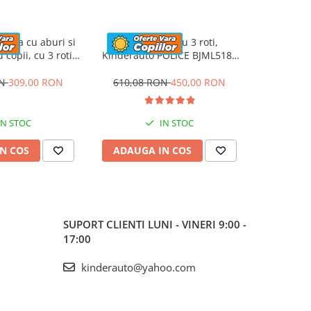
ctrica cu aburi si
Motocicleta cu 3 roti,
Trotineta 
 copii, cu 3 roti,
Kinderauto POLICE BJML5188
lumini pen
erauto Aquamist,
60W, 6V cu scaun tapitat,
stabila, K
 4.5Ah, roz
culoare alba
30W, 
ON
309,00 RON
610,08 RON
450,00 RON
508,00
IN STOC
IN STOC
N COS
ADAUGA IN COS
ADAUG
SUPORT CLIENTI
LUNI - VINERI 9:00 -
17:00
kinderauto@yahoo.com