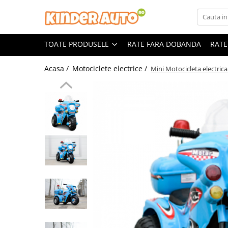
Toate Produsele
TOATE PRODUSELE
RATE FARA DOBANDA
RATE
Produse in stoc
Masinute electrice
Acasa /
Motociclete electrice /
Mini Motocicleta electri
Motociclete electrice
ATV & UTV Electrice
Vehicule electrice adulti
Vehicule speciale copii
Motociclete Drift-Trike
Masinute electrice Mercedes
Masinute electrice tip SUV
Piese & Accesorii
Jucarii RC cu telecomanda