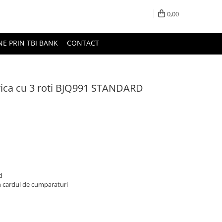
0,00
NE PRIN TBI BANK
CONTACT
trica cu 3 roti BJQ991 STANDARD
d
n cardul de cumparaturi