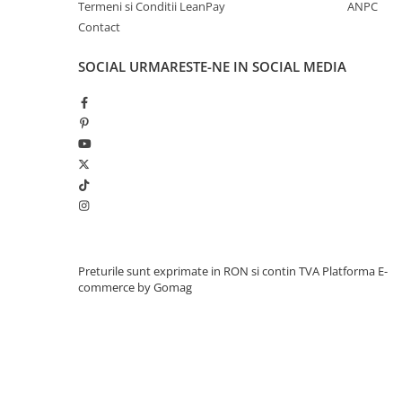
Greutate proprie
6,6 kg
Termeni si Conditii LeanPay
ANPC
Greutate total admisa
20 de kg
Contact
Produs recomanda pentru copil
18-36
SOCIAL
URMARESTE-NE IN SOCIAL MEDIA
Dimensiunile produsul montat
660x3
Benficiati de
GARANTIE 24 Luni
Transport
GRATUIT
Posibilitate
RETUR
SERVICE
si
POST-Garantie
Preturile sunt exprimate in RON si contin TVA
Platforma E-
commerce by Gomag