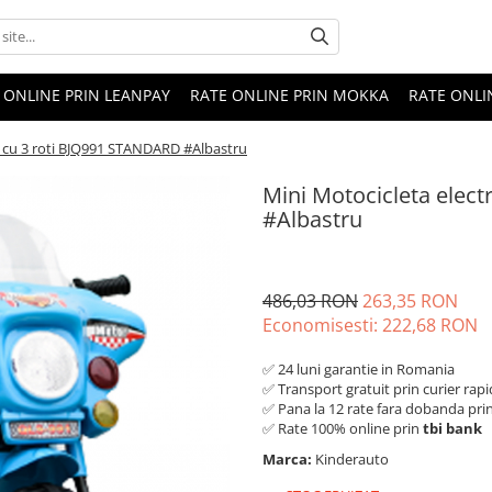
 ONLINE PRIN LEANPAY
RATE ONLINE PRIN MOKKA
RATE ONLI
ca cu 3 roti BJQ991 STANDARD #Albastru
Mini Motocicleta elec
#Albastru
486,03 RON
263,35 RON
Economisesti:
222,68
RON
✅ 24 luni garantie in Romania
✅ Transport gratuit prin curier rapi
✅ Pana la 12 rate fara dobanda pri
✅ Rate 100% online prin
tbi bank
Marca:
Kinderauto