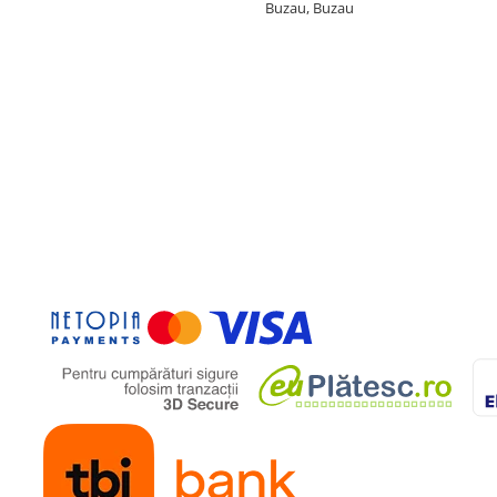
Buzau, Buzau
 de luni
70x440 mm