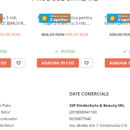
le ce ies in cale ,
 ce este bine si ce
cu 3 roti,
Motocicleta electrica pentru
Trotineta ele
e v-a trebui sa fie
ICE BJML5188
copii 2-5 ani, cu 3 roti,
lumini pentru
imp , imaginatia si
aun tapitat,
Kinderauto SuperSpeed, 70W,
stabila, Kind
lbastra
12V 7Ah, Roz
30W, 6V
50,00 RON
864,29 RON
499,00 RON
508,00 R
NDARD
STOC
IN STOC
COS
ADAUGA IN COS
ADAUGA I
ui
DATE COMERCIALE
napoi din comutator
 Plata
SSP KinderAuto & Beauty SRL
e Retur
J2018000941100
Produselor
RO39877940
de Retur
Sos. Brailei, Km 7. Constructia C10