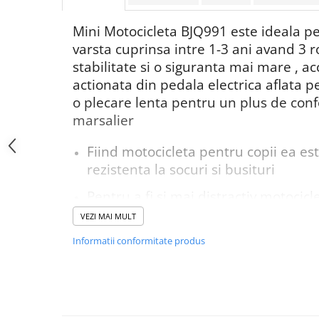
Mini Motocicleta BJQ991 este ideala pe
varsta cuprinsa intre 1-3 ani avand 3 r
stabilitate si o siguranta mai mare , ac
actionata din pedala electrica aflata 
o plecare lenta pentru un plus de conf
marsalier
Fiind motocicleta pentru copii ea est
rezistenta la socuri si busituri
Pentru a fi si mai distractiv motocicl
efecte sonore autentice unei masini d
VEZI MAI MULT
actionat din buton
Informatii conformitate produs
BJQ991 nu este doar o motocicleta p
ea participa si la dezvoltarea copilulu
coordonarea a mainilor si picioarel
manevra motocicleta , orientarea in 