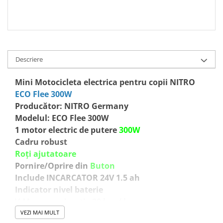
Descriere
Mini Motocicleta electrica pentru copii NITRO
ECO Flee 300W
Producător: NITRO Germany
Modelul: ECO Flee 300W
1 motor electric de putere
300W
Cadru robust
Roți ajutatoare
Pornire/Oprire din
Buton
Include INCARCATOR 24V 1.5 ah
Indicator nivel baterie
V-Max aproximativ 20 km / h
Transmisie pe
lant
VEZI MAI MULT