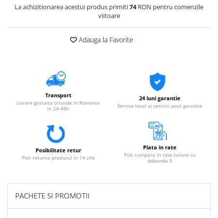
La achizitionarea acestui produs primiti
74
RON pentru comenzile
viitoare
Adauga la Favorite
Transport
24 luni garantie
Livrare gratuita oriunde in Romania
Service local si servicii post garantie
in 24-48h
Plata in rate
Posibilitate retur
Poti cumpara in rate lunare cu
Poti returna produsul in 14 zile
dobanda 0
PACHETE SI PROMOTII