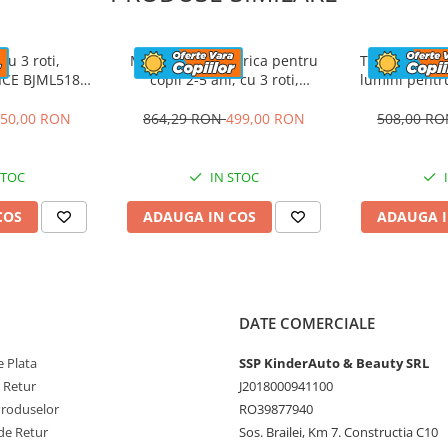
e
12V 1000 Mah
cu 3 roti,
Motocicleta electrica pentru
Trotineta ele
u LED
ICE BJML5188
copii 2-5 ani, cu 3 roti,
lumini pentru
6 Kg
aun tapitat,
Kinderauto SuperSpeed, 70W,
stabila, Kind
lbastra
12V 7Ah, Roz
30W, 6V
50,00 RON
41.6 kg
864,29 RON
499,00 RON
508,00 R
l
36 - 84 de luni
110 * 48 * 68 cm
STOC
IN STOC
24 Luni
COS
ADAUGA IN COS
ADAUGA I
T
R
ntie
DATE COMERCIALE
 Plata
SSP KinderAuto & Beauty SRL
e Retur
J2018000941100
Produselor
RO39877940
de Retur
Sos. Brailei, Km 7. Constructia C10