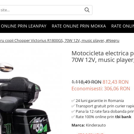
 ONLINE PRIN LEANPAY
RATE ONLINE PRIN MOKKA
RATE ONLI
tru copii Chopper Victorius R1800GS, 70W 12V, music player, #Negru
Motocicleta electrica 
70W 12V, music player
1.118,49 RON
812,43 RON
Economisesti:
306,06
RON
✅ 24 luni garantie in Romania
✅ Transport gratuit prin curier rapi
✅ Pana la 12 rate fara dobanda pri
✅ Rate 100% online prin
tbi bank
Marca:
Kinderauto