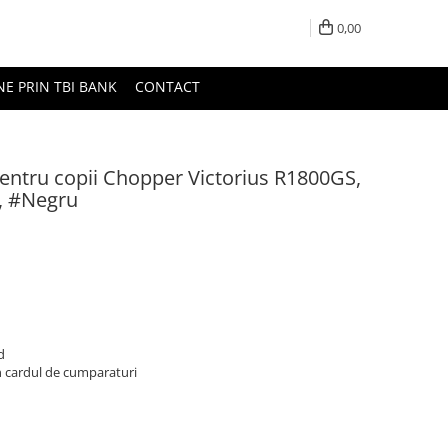
0,00
NE PRIN TBI BANK
CONTACT
pentru copii Chopper Victorius R1800GS,
, #Negru
d
n cardul de cumparaturi