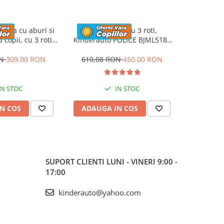
ctrica cu aburi si
Motocicleta cu 3 roti,
Trotineta 
 copii, cu 3 roti,
Kinderauto POLICE BJML5188
lumini pen
erauto Aquamist,
60W, 6V cu scaun tapitat,
stabila, K
 4.5Ah, roz
culoare alba
30W, 
ON
309,00 RON
610,08 RON
450,00 RON
508,00
IN STOC
IN STOC
N COS
ADAUGA IN COS
ADAUG
SUPORT CLIENTI
LUNI - VINERI 9:00 -
17:00
kinderauto@yahoo.com