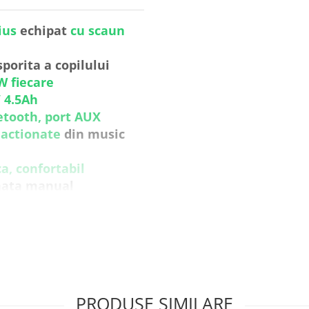
ius
echipat
cu scaun
porita a copilului
W fiecare
V 4.5Ah
etooth, port AUX
 actionate
din music
a, confortabil
onata manual
tal
u LED
din cheie
e din buton
re spate
PRODUSE SIMILARE
nsului de mers