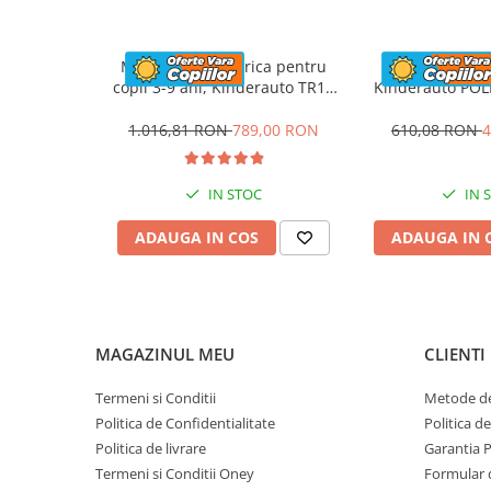
Pornire din chei
Produsul include
INCARCATOR 
Motocicleta electrica pentru
Motocicleta 
Sistem de iluminat
c
copii 3-9 ani, Kinderauto TR15
Kinderauto POL
Greutate proprie
11.
SuperBike, dotari PREMIUM,
60W, 6V cu sc
albastra
culoare a
1.016,81 RON
789,00 RON
Greutate total admisa
610,08 RON
4
Produs recomanda pentru copi
Dimensiunile produsul montat
IN STOC
IN 
Benficiati de
GARANTIE 
ADAUGA IN COS
ADAUGA IN 
Transport
GRATUI
Posibilitate
RETU
SERVICE
si
POST-Gara
MAGAZINUL MEU
CLIENTI
Termeni si Conditii
Metode de
Politica de Confidentialitate
Politica d
Politica de livrare
Garantia 
Termeni si Conditii Oney
Formular 