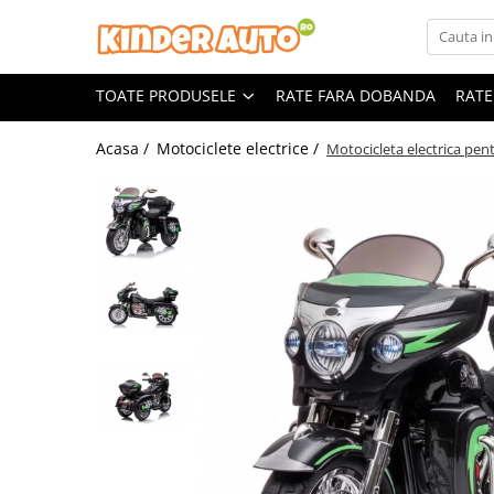
Toate Produsele
TOATE PRODUSELE
RATE FARA DOBANDA
RATE
Produse in stoc
Masinute electrice
Acasa /
Motociclete electrice /
Motocicleta electrica pen
Motociclete electrice
ATV & UTV Electrice
Vehicule electrice adulti
Vehicule speciale copii
Motociclete Drift-Trike
Masinute electrice Mercedes
Masinute electrice tip SUV
Piese & Accesorii
Jucarii RC cu telecomanda