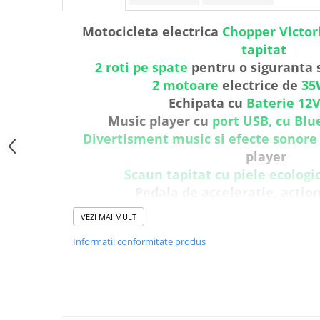
Motocicleta electrica
Chopper Victor
tapitat
2 roti pe spate
pentru o siguranta s
2 motoare
electrice de
35
Echipata cu
Baterie 12
Music player cu
port USB, cu Blu
Divertisment music si efecte sonore
player
Scaun tapitat cu piele ecologic
Pedala de acceleratie, acti
Fara control paren
VEZI MAI MULT
Sistem de iluminat
c
Informatii conformitate produs
Pornire sistem alimentare
Efecte luminoase actionat
Compartiment depozita
Spatar spate
Comutator pentru schimbare se