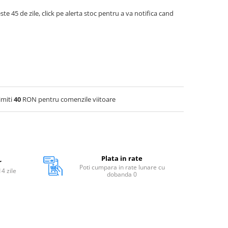
ste 45 de zile, click pe alerta stoc pentru a va notifica cand
imiti
40
RON pentru comenzile viitoare
Plata in rate
r
Poti cumpara in rate lunare cu
14 zile
dobanda 0