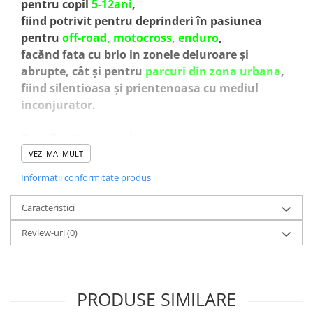
pentru copil
5-12ani
,
fiind potrivit pentru deprinderi în pasiunea
pentru
off-road, motocross, enduro
,
facănd fata cu brio in zonele deluroare și
abrupte, cât și pentru
parcuri din zona urbana
,
fiind silentioasa și prientenoasa cu mediul
inconjurator.
Specificatii motocicleta:
Echipata cu
BATERIE reincarcabile
48V 15 Ah
VEZI MAI MULT
LITHIU ION
Informatii conformitate produs
Amortizoare
hidraulice
din aluminiu
Amortizor spate
central reglabil
Caracteristici
Frane pe disc
hidraulic
Review-uri
(0)
1 motor electric de putere
1200W
, la tensiune
48V
Comutator pentru pornire/ oprire sistem de
alimentare
PRODUSE SIMILARE
Pneuri fata pe 60/100-12