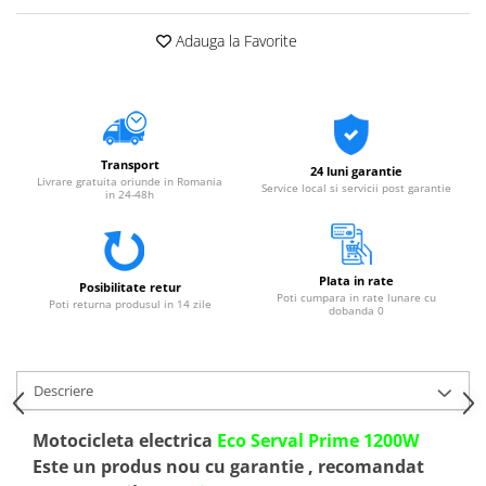
Adauga la Favorite
Transport
24 luni garantie
Livrare gratuita oriunde in Romania
Service local si servicii post garantie
in 24-48h
Plata in rate
Posibilitate retur
Poti cumpara in rate lunare cu
Poti returna produsul in 14 zile
dobanda 0
Descriere
Motocicleta electrica
Eco Serval Prime 1200W
Este un produs nou cu garantie , recomandat