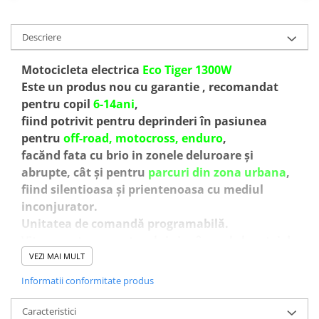
Descriere
Motocicleta electrica
Eco Tiger 1300W
Este un produs nou cu garantie , recomandat
pentru copil
6-14ani
,
fiind potrivit pentru deprinderi în pasiunea
pentru
off-road, motocross, enduro
,
facănd fata cu brio in zonele deluroare și
abrupte, cât și pentru
parcuri din zona urbana
,
fiind silentioasa și prientenoasa cu mediul
inconjurator.
Unitatea de comandă programabilă.
Viteza, puterea motorului și mânerul clapetei de
accelerație pot fi reglate .
VEZI MAI MULT
Indicator baterie
Informatii conformitate produs
Echipata cu
BATERIE 48V 14 Ah LITHIU ION
Amortizoare
hidraulice
din aluminiu
Caracteristici