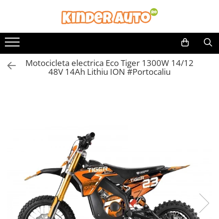
Toate Produsele
Produse in stoc
Motocicleta electrica Eco Tiger 1300W 14/12
Masinute electrice
48V 14Ah Lithiu ION #Portocaliu
Motociclete electrice
ATV & UTV Electrice
Vehicule electrice adulti
Vehicule speciale copii
Motociclete Drift-Trike
Masinute electrice Mercedes
Masinute electrice tip SUV
Piese & Accesorii
Jucarii RC cu telecomanda