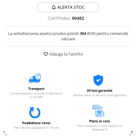
ALERTA STOC
Cod Produs:
00482
La achizitionarea acestui produs primiti
304
RON pentru comenzile
viitoare
Adauga la Favorite
Transport
24 luni garantie
Livrare gratuita oriunde in Romania
Service local si servicii post garantie
in 24-48h
Plata in rate
Posibilitate retur
Poti cumpara in rate lunare cu
Poti returna produsul in 14 zile
dobanda 0