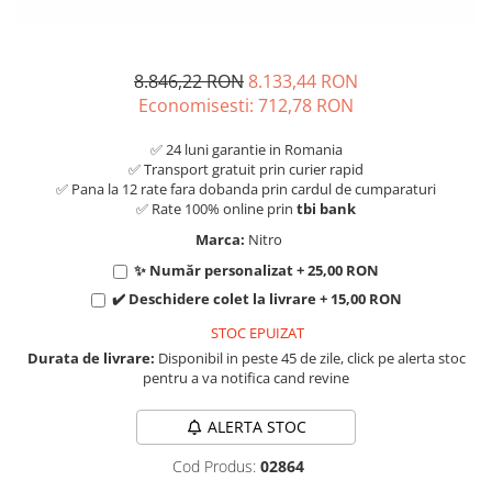
8.846,22 RON
8.133,44 RON
Economisesti:
712,78
RON
✅ 24 luni garantie in Romania
✅ Transport gratuit prin curier rapid
✅ Pana la 12 rate fara dobanda prin cardul de cumparaturi
✅ Rate 100% online prin
tbi bank
Marca:
Nitro
✨ Număr personalizat + 25,00 RON
✔️ Deschidere colet la livrare + 15,00 RON
STOC EPUIZAT
Durata de livrare:
Disponibil in peste 45 de zile, click pe alerta stoc
pentru a va notifica cand revine
ALERTA STOC
Cod Produs:
02864