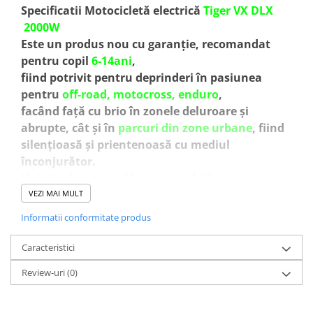
Specificatii Motocicletă electrică
Tiger VX DLX
2000W
Este un produs nou cu garanție, recomandat
pentru copil
6-14ani
,
fiind potrivit pentru deprinderi în pasiunea
pentru
off-road, motocross, enduro
,
facând față cu brio în zonele deluroare și
abrupte, cât și în
parcuri din zone urbane
, fiind
silențioasă și prientenoasă cu mediul
înconjurător.
Unitate de comandă programabilă.
Viteza, puterea motorului și mânerul clapetei de
VEZI MAI MULT
accelerație pot fi reglate.
Informatii conformitate produs
Viteza minima 8km/h
Viteza maxima 40 km/h
Caracteristici
Indicator baterie
Review-uri
(0)
Echipata cu
BATERIE reincarcabila 60V 13Ah
LITHIU ION
Amortizoare
hidraulice
din aluminiu