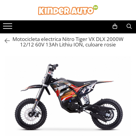
Toate Produsele
Produse in stoc
Motocicleta electrica Nitro Tiger VX DLX 2000W
Masinute electrice
12/12 60V 13Ah Lithiu ION, culoare rosie
Motociclete electrice
ATV & UTV Electrice
Vehicule electrice adulti
Vehicule speciale copii
Motociclete Drift-Trike
Masinute electrice Mercedes
Masinute electrice tip SUV
Piese & Accesorii
Jucarii RC cu telecomanda