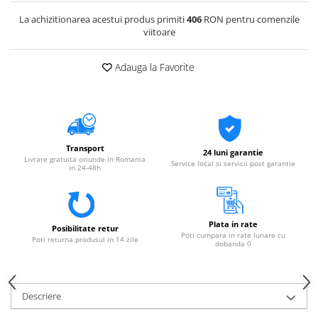
La achizitionarea acestui produs primiti
406
RON pentru comenzile
viitoare
Adauga la Favorite
Transport
24 luni garantie
Livrare gratuita oriunde in Romania
Service local si servicii post garantie
in 24-48h
Plata in rate
Posibilitate retur
Poti cumpara in rate lunare cu
Poti returna produsul in 14 zile
dobanda 0
Descriere