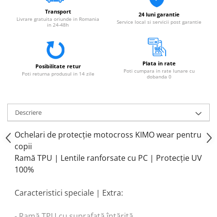
Transport
24 luni garantie
Livrare gratuita oriunde in Romania
Service local si servicii post garantie
in 24-48h
Plata in rate
Posibilitate retur
Poti cumpara in rate lunare cu
Poti returna produsul in 14 zile
dobanda 0
Descriere
Ochelari de protecție motocross KIMO wear pentru
copii
Ramă TPU | Lentile ranforsate cu PC | Protecție UV
100%
Caracteristici speciale | Extra:
- Ramă TPU cu suprafață întărită