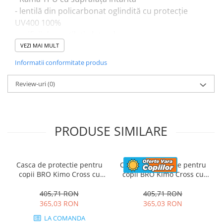
- lentilă din policarbonat oglindită cu protecție
UV400 100%
- orificii de ventilație laterale
- bandă elastică și reglabilă pentru cap
VEZI MAI MULT
- margine interioară din spumă
Informatii conformitate produs
Review-uri
(0)
PRODUSE SIMILARE
Casca de protectie pentru
Casca de protectie pentru
copii BRO Kimo Cross cu
copii BRO Kimo Cross cu
ventilatie si vizor reglabil,
ventilatie si vizor reglabil,
verde
alba
405,71 RON
405,71 RON
365,03 RON
365,03 RON
LA COMANDA