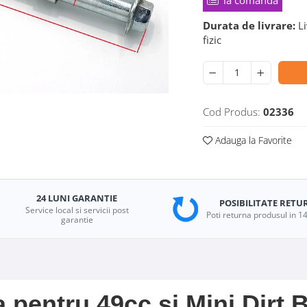
la comanda
Durata de livrare:
Li
fizic
Cod Produs:
02336
Adauga la Favorite
24 LUNI GARANTIE
POSIBILITATE RETU
Service local si servicii post
Poti returna produsul in 14
garantie
a pentru 49cc si Mini Dirt B