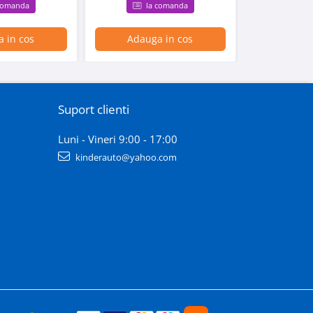
comanda
la comanda
la
 in cos
Adauga in cos
Adaug
Suport clienti
Luni - Vineri 9:00 - 17:00
kinderauto@yahoo.com