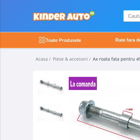
Toate Produsele
Produse in stoc
Rate fara 
Toate Produsele
Masinute electrice
Motociclete electrice
Acasa /
Piese & accesorii /
Ax roata fata pentru 49
ATV & UTV Electrice
Vehicule electrice adulti
Vehicule speciale copii
Motociclete Drift-Trike
Masinute electrice Mercedes
Masinute electrice tip SUV
Piese & Accesorii
Jucarii RC cu telecomanda