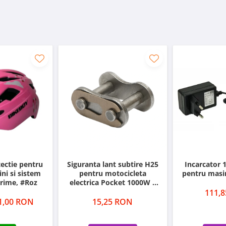
 MINI MOTOCICLETE DE LA MULTE MĂRCI PRECUM
MOTOR, HIGHPER, LIYA MOTOR, MRF, XTM.
ectie pentru
Siguranta lant subtire H25
Incarcator
ini si sistem
pentru motocicleta
pentru masin
rime, #Roz
electrica Pocket 1000W /
800W
111,
1,00 RON
15,25 RON