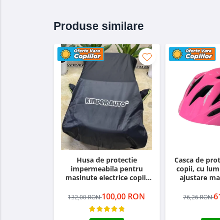
Produse similare
ACEASTĂ PIESĂ SE VA POTRIVI CU
Husa de protectie
Casca de prot
impermeabila pentru
copii, cu lum
masinute electrice copii,
ajustare ma
utv-uri, atv-uri sau
motociclete, neagra
100,00 RON
6
132,00 RON
76,26 RON