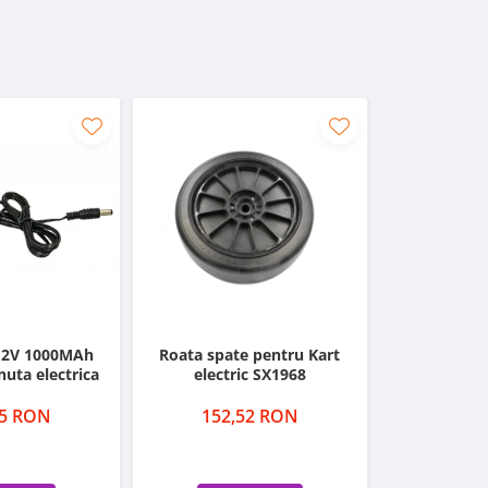
:
NITRO MOTORS, KXD, LONCIN, LEM
 12V 1000MAh
Roata spate pentru Kart
Lant Pocket
uta electrica
electric SX1968
Zale/ H25, v
85 RON
152,52 RON
100,