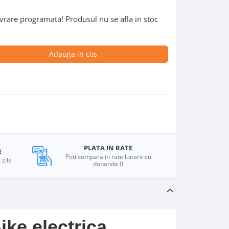
vrare programata! Produsul nu se afla in stoc
Adauga in cos
PLATA IN RATE
R
Poti cumpara in rate lunare cu
 zile
dobanda 0
ike electrica