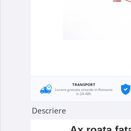
TRANSPORT
Livrare gratuita oriunde in Romania
in 24-48h
Descriere
Ax roata fat