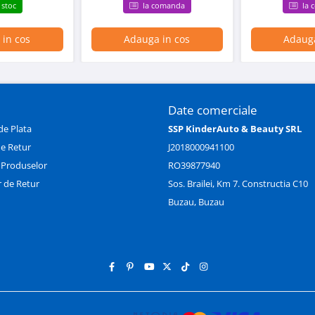
 stoc
la comanda
la 
in cos
Adauga in cos
Adauga
Date comerciale
e Plata
SSP KinderAuto & Beauty SRL
de Retur
J2018000941100
 Produselor
RO39877940
 de Retur
Sos. Brailei, Km 7. Constructia C10
Buzau, Buzau