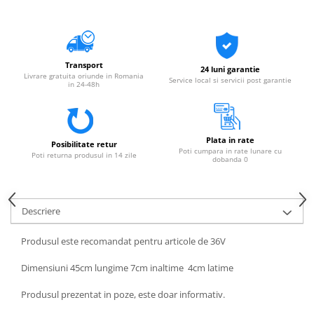
Transport
24 luni garantie
Livrare gratuita oriunde in Romania
Service local si servicii post garantie
in 24-48h
Plata in rate
Posibilitate retur
Poti cumpara in rate lunare cu
Poti returna produsul in 14 zile
dobanda 0
Descriere
Produsul este recomandat pentru articole de 36V
Dimensiuni 45cm lungime 7cm inaltime 4cm latime
Produsul prezentat in poze, este doar informativ.