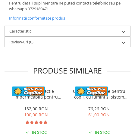
Pentru detalii suplimentare ne puteti contacta telefonic sau pe
whatsapp 0729189471
Informatii conformitate produs
Caracteristici
Review-uri
(0)
PRODUSE SIMILARE
Husa de protectie
Casca de protectie pentru
impermeabila pentru
copii, cu lumini si sistem
masinute electrice copii,
ajustare marime, #Roz
utv-uri, atv-uri sau
132,00 RON
76,26 RON
motociclete, neagra
100,00 RON
61,00 RON
IN STOC
IN STOC