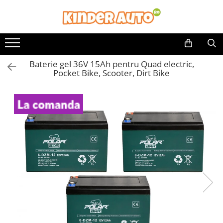
Toate Produsele
Produse in stoc
Baterie gel 36V 15Ah pentru Quad electric,
Masinute electrice
Pocket Bike, Scooter, Dirt Bike
Motociclete electrice
ATV & UTV Electrice
Vehicule electrice adulti
Vehicule speciale copii
Motociclete Drift-Trike
Masinute electrice Mercedes
Masinute electrice tip SUV
Piese & Accesorii
Jucarii RC cu telecomanda