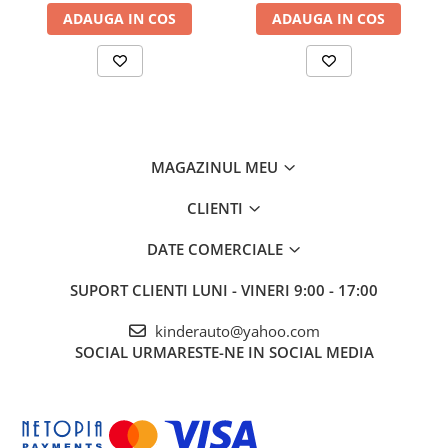
ADAUGA IN COS
ADAUGA IN COS
MAGAZINUL MEU
CLIENTI
ACEASTĂ PIESĂ SE VA POTRIVI CU MINI
MOTOCICLETE DE LA MULTE MĂRCI
DATE COMERCIALE
PRECUM:
NITRO MOTORS, KXD, LONCIN,
LEM MOTOR, HIGHPER, LIYA MOTOR, MRF,
SUPORT CLIENTI
LUNI - VINERI 9:00 - 17:00
XTM.
kinderauto@yahoo.com
SOCIAL
URMARESTE-NE IN SOCIAL MEDIA