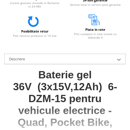
24 luni garantie
Livrare gratuita oriunde in Romania
Service local si servicii post garantie
in 24-48h
Plata in rate
Posibilitate retur
Poti cumpara in rate lunare cu
Poti returna produsul in 14 zile
dobanda 0
Descriere
Baterie gel
36V
(3x15V,12Ah)
6-
DZM-15 pentru
vehicule electrice -
Quad, Pocket Bike,