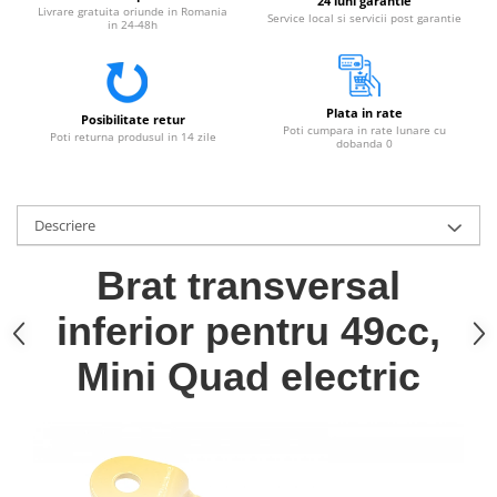
24 luni garantie
Livrare gratuita oriunde in Romania
Service local si servicii post garantie
in 24-48h
Plata in rate
Posibilitate retur
Poti cumpara in rate lunare cu
Poti returna produsul in 14 zile
dobanda 0
Descriere
Brat transversal
inferior pentru 49cc,
Mini Quad electric