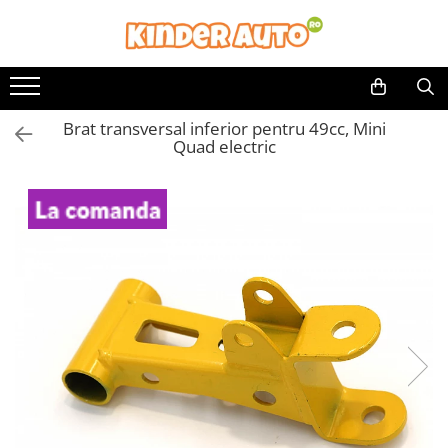
Toate Produsele
Produse in stoc
Brat transversal inferior pentru 49cc, Mini
Masinute electrice
Quad electric
Motociclete electrice
ATV & UTV Electrice
Vehicule electrice adulti
Vehicule speciale copii
Motociclete Drift-Trike
Masinute electrice Mercedes
Masinute electrice tip SUV
Piese & Accesorii
Jucarii RC cu telecomanda