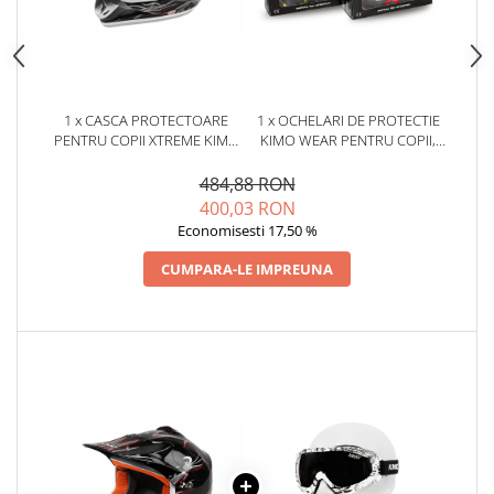
1 x CASCA PROTECTOARE
1 x OCHELARI DE PROTECTIE
PENTRU COPII XTREME KIMO
KIMO WEAR PENTRU COPII,
CROSS, CU VENTILATIE, VIZOR
CULOARE ROSU-NEGRU
REGLABIL, NEAGRA
484,88 RON
400,03 RON
Economisesti 17,50 %
CUMPARA-LE IMPREUNA