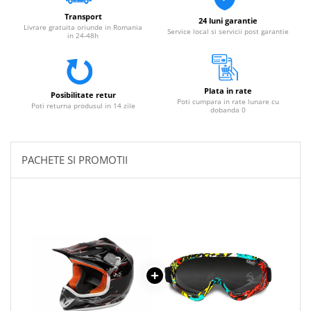
Transport
24 luni garantie
Livrare gratuita oriunde in Romania
Service local si servicii post garantie
in 24-48h
Plata in rate
Posibilitate retur
Poti cumpara in rate lunare cu
Poti returna produsul in 14 zile
dobanda 0
PACHETE SI PROMOTII