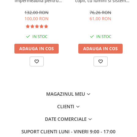
impermeabila pentru
copii, cu lumini si sistem
masinute electrice copii,
ajustare marime, #Roz
utv-uri, atv-uri sau
132,00 RON
76,26 RON
motociclete, neagra
100,00 RON
61,00 RON
IN STOC
IN STOC
ADAUGA IN COS
ADAUGA IN COS
MAGAZINUL MEU
CLIENTI
DATE COMERCIALE
SUPORT CLIENTI
LUNI - VINERI 9:00 - 17:00