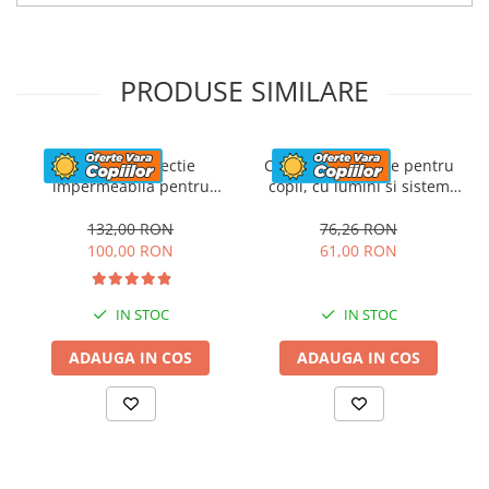
PRODUSE SIMILARE
Husa de protectie
Casca de protectie pentru
impermeabila pentru
copii, cu lumini si sistem
masinute electrice copii,
ajustare marime, #Albastra
utv-uri, atv-uri sau
132,00 RON
76,26 RON
motociclete, neagra
100,00 RON
61,00 RON
IN STOC
IN STOC
ADAUGA IN COS
ADAUGA IN COS