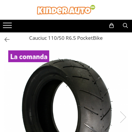
Toate Produsele
Produse in stoc
Cauciuc 110/50 R6.5 PocketBike
Masinute electrice
Motociclete electrice
ATV & UTV Electrice
Vehicule electrice adulti
Vehicule speciale copii
Motociclete Drift-Trike
Masinute electrice Mercedes
Masinute electrice tip SUV
Piese & Accesorii
Jucarii RC cu telecomanda