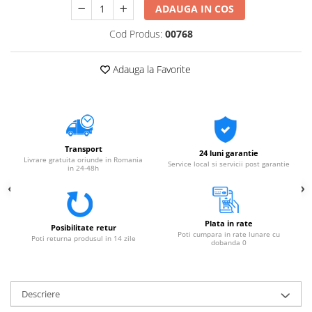
ADAUGA IN COS
Cod Produs:
00768
Adauga la Favorite
Transport
24 luni garantie
Livrare gratuita oriunde in Romania
Service local si servicii post garantie
in 24-48h
Plata in rate
Posibilitate retur
Poti cumpara in rate lunare cu
Poti returna produsul in 14 zile
dobanda 0
Descriere