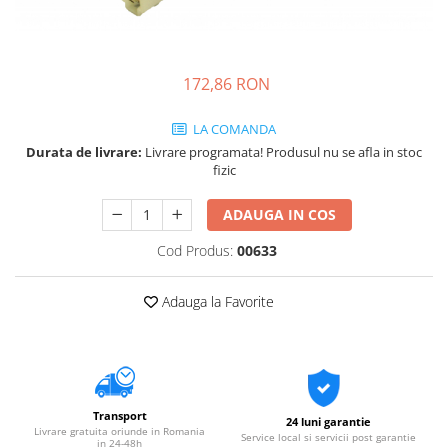
172,86 RON
LA COMANDA
Durata de livrare:
Livrare programata! Produsul nu se afla in stoc
fizic
ADAUGA IN COS
Cod Produs:
00633
Adauga la Favorite
Transport
24 luni garantie
Livrare gratuita oriunde in Romania
Service local si servicii post garantie
in 24-48h