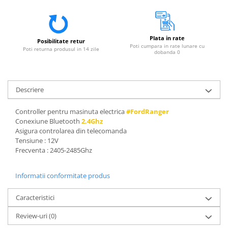
Plata in rate
Posibilitate retur
Poti cumpara in rate lunare cu
Poti returna produsul in 14 zile
dobanda 0
Descriere
Controller pentru masinuta electrica
#FordRanger
Conexiune Bluetooth
2.4Ghz
Asigura controlarea din telecomanda
Tensiune : 12V
Frecventa : 2405-2485Ghz
Informatii conformitate produs
Caracteristici
Review-uri
(0)