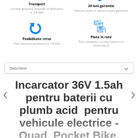
Transport
24 luni garantie
Livrare gratuita oriunde in Romania
Service local si servicii post garantie
in 24-48h
Plata in rate
Posibilitate retur
Poti cumpara in rate lunare cu
Poti returna produsul in 14 zile
dobanda 0
Descriere
Incarcator 36V 1.5ah
pentru baterii cu
plumb acid
pentru
vehicule electrice -
Quad, Pocket Bike,