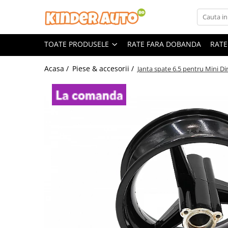
Toate Produsele
TOATE PRODUSELE
RATE FARA DOBANDA
RATE
Produse in stoc
Masinute electrice
Acasa /
Piese & accesorii /
Janta spate 6.5 pentru Mini Dir
Motociclete electrice
ATV & UTV Electrice
Vehicule electrice adulti
Vehicule speciale copii
Motociclete Drift-Trike
Masinute electrice Mercedes
Masinute electrice tip SUV
Piese & Accesorii
Jucarii RC cu telecomanda