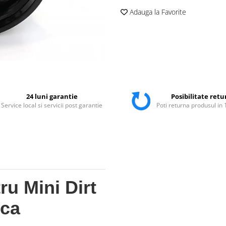
Adauga la Favorite
24 luni garantie
Posibilitate retu
Service local si servicii post garantie
Poti returna produsul in 
ru Mini Dirt
ica