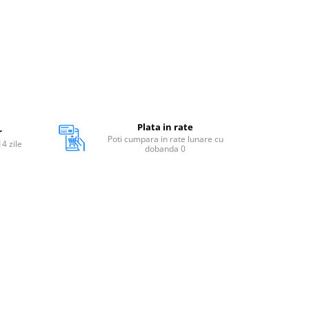
Plata in rate
r
Poti cumpara in rate lunare cu
14 zile
dobanda 0