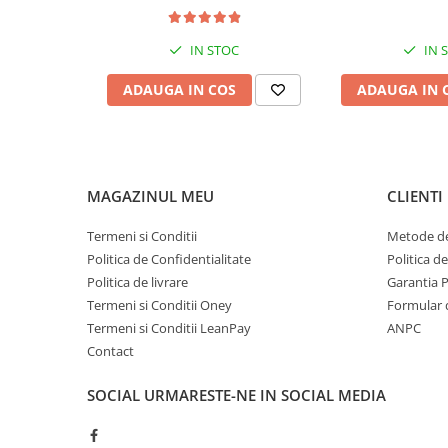
LA MULTE MĂRCI PRECUM:
NITRO MO
IN STOC
IN 
LEM MOTOR, HIGHPER, LIYA MO
ADAUGA IN COS
ADAUGA IN 
MAGAZINUL MEU
CLIENTI
Termeni si Conditii
Metode de
Politica de Confidentialitate
Politica d
Politica de livrare
Garantia 
Termeni si Conditii Oney
Formular 
Termeni si Conditii LeanPay
ANPC
Contact
SOCIAL
URMARESTE-NE IN SOCIAL MEDIA