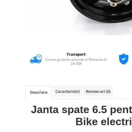
Transport
Livrare gratuita oriunde in Romania in
24-48h
Caracteristici
Review-uri
(0)
Descriere
Janta spate 6.5 pent
Bike electr