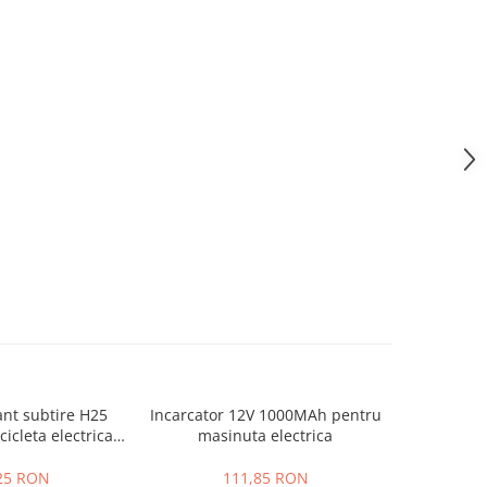
ant subtire H25
Incarcator 12V 1000MAh pentru
Roata spate
icleta electrica
masinuta electrica
000W / 800W
25 RON
111,85 RON
1