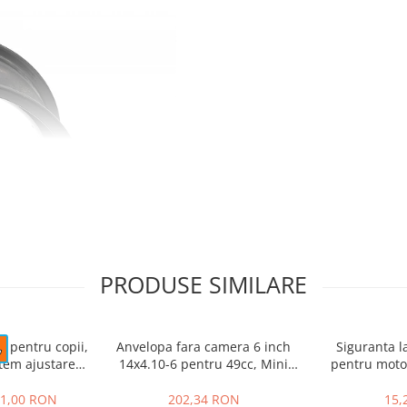
PRODUSE SIMILARE
e pentru copii,
Anvelopa fara camera 6 inch
Siguranta l
stem ajustare
14x4.10-6 pentru 49cc, Mini
pentru motoc
 #Roz
Quad electric, Buggy
Pocket 1
INI MOTOCICLETE DE
1,00 RON
202,34 RON
15,