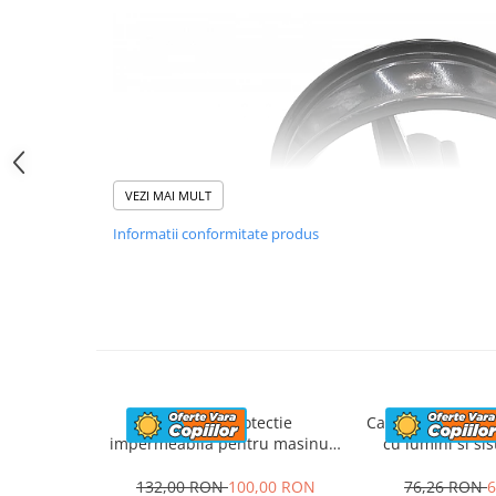
VEZI MAI MULT
Informatii conformitate produs
Husa de protectie
Casca de protecti
impermeabila pentru masinute
cu lumini si si
electrice copii, utv-uri, atv-uri
marime,
ACEASTĂ PIESĂ SE VA POTRIVI CU M
sau motociclete, neagra
132,00 RON
100,00 RON
76,26 RON
6