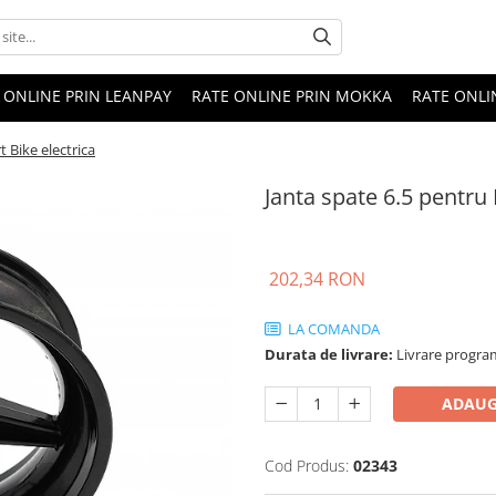
 ONLINE PRIN LEANPAY
RATE ONLINE PRIN MOKKA
RATE ONLI
t Bike electrica
Janta spate 6.5 pentru 
202,34 RON
LA COMANDA
Durata de livrare:
Livrare programa
ADAUG
Cod Produs:
02343