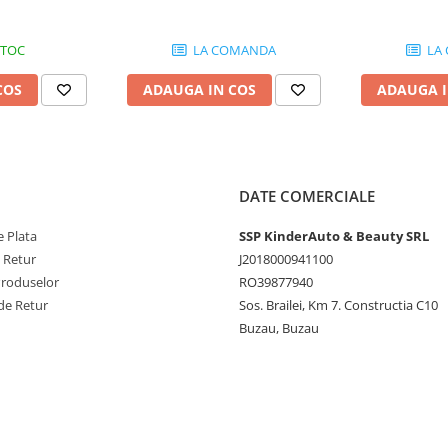
TORS, KXD, LONCIN,
STOC
LA COMANDA
LA
TOR, MRF, XTM.
COS
ADAUGA IN COS
ADAUGA I
DATE COMERCIALE
 Plata
SSP KinderAuto & Beauty SRL
e Retur
J2018000941100
Produselor
RO39877940
de Retur
Sos. Brailei, Km 7. Constructia C10
Buzau, Buzau