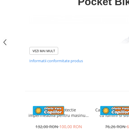
Pocket Bi
VEZI MAI MULT
Informatii conformitate produs
Husa de protectie
Casca de protecti
impermeabila pentru masinute
cu lumini si si
electrice copii, utv-uri, atv-uri
marime,
sau motociclete, neagra
132,00 RON
100,00 RON
76,26 RON
6