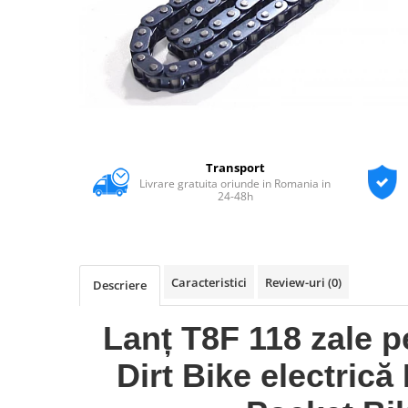
Transport
Livrare gratuita oriunde in Romania in
24-48h
Caracteristici
Review-uri
(0)
Descriere
Lanț T8F 118 zale p
Dirt Bike electrică