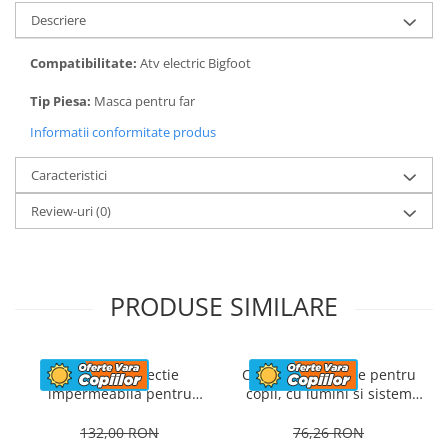
Descriere
Compatibilitate:
Atv electric Bigfoot
Tip Piesa:
Masca pentru far
Informatii conformitate produs
Caracteristici
Review-uri
(0)
PRODUSE SIMILARE
Husa de protectie
Casca de protectie pentru
impermeabila pentru
copii, cu lumini si sistem
masinute electrice copii,
ajustare marime, #Albastra
utv-uri, atv-uri sau
132,00 RON
76,26 RON