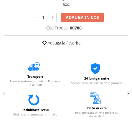
fizic
ADAUGA IN COS
Cod Produs:
00786
Adauga la Favorite
Transport
24 luni garantie
Livrare gratuita oriunde in Romania
Service local si servicii post garantie
in 24-48h
Plata in rate
Posibilitate retur
Poti cumpara in rate lunare cu
Poti returna produsul in 14 zile
dobanda 0