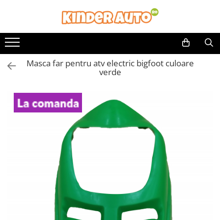
Toate Produsele
Produse in stoc
Masca far pentru atv electric bigfoot culoare
Masinute electrice
verde
Motociclete electrice
ATV & UTV Electrice
Vehicule electrice adulti
Vehicule speciale copii
Motociclete Drift-Trike
Masinute electrice Mercedes
Masinute electrice tip SUV
Piese & Accesorii
Jucarii RC cu telecomanda