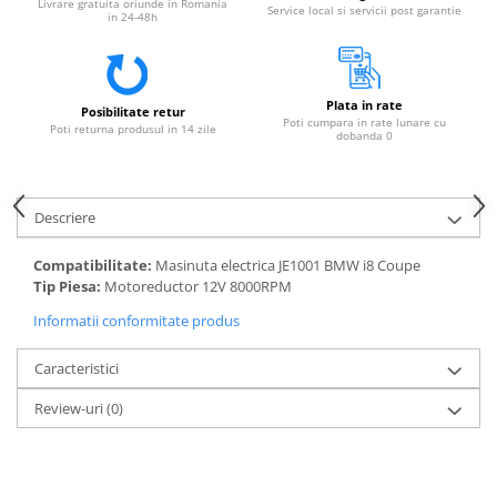
Livrare gratuita oriunde in Romania
Service local si servicii post garantie
in 24-48h
Plata in rate
Posibilitate retur
Poti cumpara in rate lunare cu
Poti returna produsul in 14 zile
dobanda 0
Descriere
Compatibilitate:
Masinuta electrica JE1001 BMW i8 Coupe
Tip Piesa:
Motoreductor 12V 8000RPM
Informatii conformitate produs
Caracteristici
Review-uri
(0)