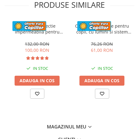
PRODUSE SIMILARE
Husa de protectie
Casca de protectie pentru
impermeabila pentru
copii, cu lumini si sistem
masinute electrice copii,
ajustare marime, #Roz
utv-uri, atv-uri sau
132,00 RON
76,26 RON
motociclete, neagra
100,00 RON
61,00 RON
IN STOC
IN STOC
ADAUGA IN COS
ADAUGA IN COS
MAGAZINUL MEU