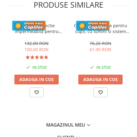
PRODUSE SIMILARE
Husa de protectie
Casca de protectie pentru
impermeabila pentru
copii, cu lumini si sistem
masinute electrice copii,
ajustare marime, #Albastra
utv-uri, atv-uri sau
132,00 RON
76,26 RON
motociclete, neagra
100,00 RON
61,00 RON
IN STOC
IN STOC
ADAUGA IN COS
ADAUGA IN COS
MAGAZINUL MEU