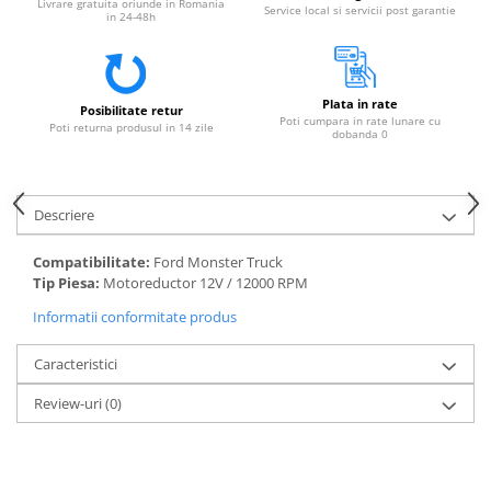
Livrare gratuita oriunde in Romania
Service local si servicii post garantie
in 24-48h
Plata in rate
Posibilitate retur
Poti cumpara in rate lunare cu
Poti returna produsul in 14 zile
dobanda 0
Descriere
Compatibilitate:
Ford Monster Truck
Tip Piesa:
Motoreductor 12V / 12000 RPM
Informatii conformitate produs
Caracteristici
Review-uri
(0)