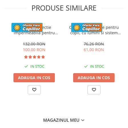
PRODUSE SIMILARE
Husa de protectie
Casca de protectie pentru
impermeabila pentru
copii, cu lumini si sistem
masinute electrice copii,
ajustare marime, #Roz
utv-uri, atv-uri sau
132,00 RON
76,26 RON
motociclete, neagra
100,00 RON
61,00 RON
IN STOC
IN STOC
ADAUGA IN COS
ADAUGA IN COS
MAGAZINUL MEU