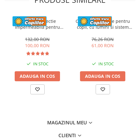
Husa de protectie
Casca de protectie pentru
impermeabila pentru
copii, cu lumini si sistem
masinute electrice copii,
ajustare marime, #Roz
utv-uri, atv-uri sau
132,00 RON
76,26 RON
motociclete, neagra
100,00 RON
61,00 RON
IN STOC
IN STOC
ADAUGA IN COS
ADAUGA IN COS
MAGAZINUL MEU
CLIENTI