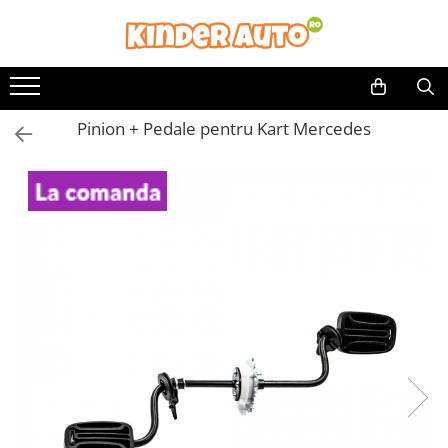
Toate Produsele
Produse in stoc
Pinion + Pedale pentru Kart Mercedes
Masinute electrice
Motociclete electrice
ATV & UTV Electrice
Vehicule electrice adulti
Vehicule speciale copii
Motociclete Drift-Trike
Masinute electrice Mercedes
Masinute electrice tip SUV
Piese & Accesorii
Jucarii RC cu telecomanda