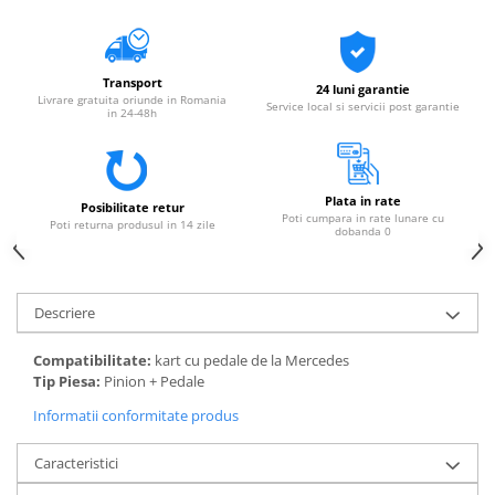
Transport
24 luni garantie
Livrare gratuita oriunde in Romania
Service local si servicii post garantie
in 24-48h
Plata in rate
Posibilitate retur
Poti cumpara in rate lunare cu
Poti returna produsul in 14 zile
dobanda 0
Descriere
Compatibilitate:
kart cu pedale de la Mercedes
Tip Piesa:
Pinion + Pedale
Informatii conformitate produs
Caracteristici