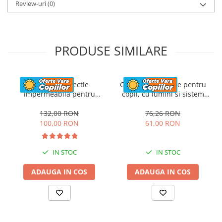
Review-uri
(0)
PRODUSE SIMILARE
Husa de protectie
Casca de protectie pentru
impermeabila pentru
copii, cu lumini si sistem
masinute electrice copii,
ajustare marime, #Roz
utv-uri, atv-uri sau
132,00 RON
76,26 RON
motociclete, neagra
100,00 RON
61,00 RON
IN STOC
IN STOC
ADAUGA IN COS
ADAUGA IN COS