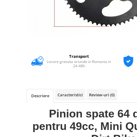
Transport
Livrare gratuita oriunde in Romania in
24-48h
Caracteristici
Review-uri
(0)
Descriere
Pinion spate 64 
pentru 49cc, Mini Q