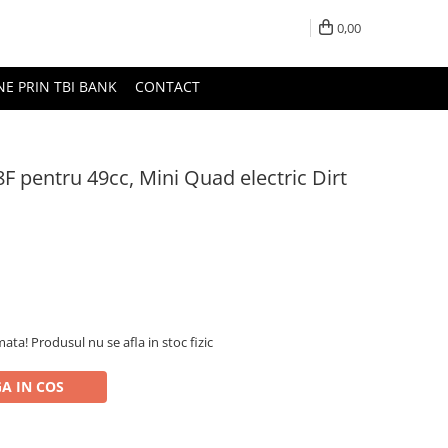
0,00
NE PRIN TBI BANK
CONTACT
8F pentru 49cc, Mini Quad electric Dirt
ta! Produsul nu se afla in stoc fizic
A IN COS