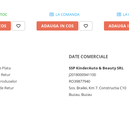
STOC
LA COMANDA
LA
INI MOTOCICLETE DE
COS
ADAUGA IN COS
ADAUGA I
TORS, KXD, LONCIN,
TOR, MRF, XTM.
DATE COMERCIALE
 Plata
SSP KinderAuto & Beauty SRL
e Retur
J2018000941100
Produselor
RO39877940
de Retur
Sos. Brailei, Km 7. Constructia C10
Buzau, Buzau