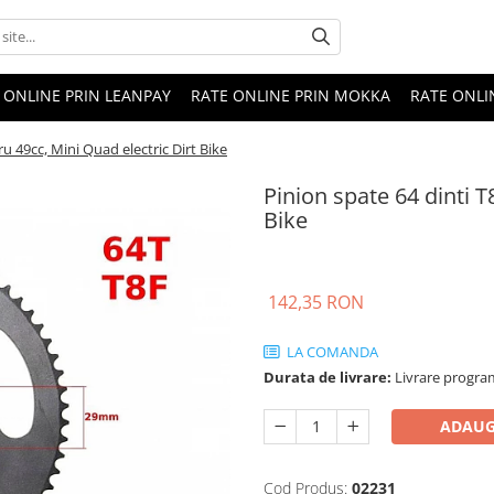
 ONLINE PRIN LEANPAY
RATE ONLINE PRIN MOKKA
RATE ONLI
u 49cc, Mini Quad electric Dirt Bike
Pinion spate 64 dinti T
Bike
142,35 RON
LA COMANDA
Durata de livrare:
Livrare programa
ADAUG
Cod Produs:
02231