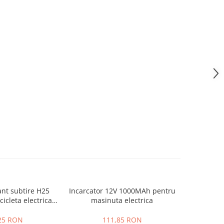
ant subtire H25
Incarcator 12V 1000MAh pentru
Roata spate
icleta electrica
masinuta electrica
000W / 800W
25 RON
111,85 RON
1