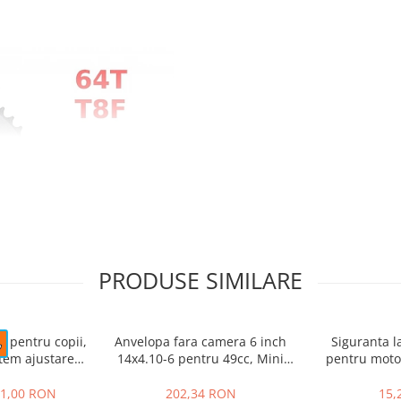
PRODUSE SIMILARE
e pentru copii,
Anvelopa fara camera 6 inch
Siguranta l
stem ajustare
14x4.10-6 pentru 49cc, Mini
pentru motoc
 #Roz
Quad electric, Buggy
Pocket 1
1,00 RON
202,34 RON
15,