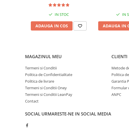
IN STOC
IN 
ACEASTĂ PIESĂ SE VA POTRIVI CU M
ADAUGA IN COS
ADAUGA IN 
LA MULTE MĂRCI PRECUM:
NITRO MO
LEM MOTOR, HIGHPER, LIYA MO
MAGAZINUL MEU
CLIENTI
Termeni si Conditii
Metode de
Politica de Confidentialitate
Politica d
Politica de livrare
Garantia 
Termeni si Conditii Oney
Formular 
Termeni si Conditii LeanPay
ANPC
Contact
SOCIAL
URMARESTE-NE IN SOCIAL MEDIA