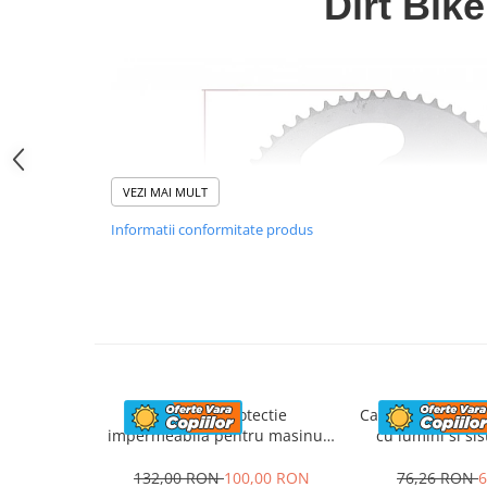
Dirt Bike
VEZI MAI MULT
Informatii conformitate produs
Husa de protectie
Casca de protecti
impermeabila pentru masinute
cu lumini si si
electrice copii, utv-uri, atv-uri
marime,
sau motociclete, neagra
132,00 RON
100,00 RON
76,26 RON
6