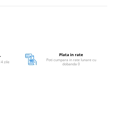
Plata in rate
r
Poti cumpara in rate lunare cu
14 zile
dobanda 0