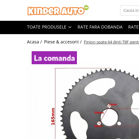
Toate Produsele
TOATE PRODUSELE
RATE FARA DOBANDA
RATE
Produse in stoc
Masinute electrice
Acasa /
Piese & accesorii /
Pinion spate 64 dinti T8F pentr
Motociclete electrice
ATV & UTV Electrice
Vehicule electrice adulti
Vehicule speciale copii
Motociclete Drift-Trike
Masinute electrice Mercedes
Masinute electrice tip SUV
Piese & Accesorii
Jucarii RC cu telecomanda