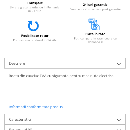
Transport
24 luni garantie
Livrare gratuita oriunde in Romania
Service local si servicii post garantie
in 24-48h
Plata in rate
Posibilitate retur
Poti cumpara in rate lunare cu
Poti returna produsul in 14 zile
dobanda 0
Descriere
Roata din cauciuc EVA cu siguranta pentru masinuta electrica
Informatii conformitate produs
Caracteristici
Review-uri
(0)