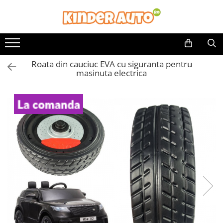
Toate Produsele
Produse in stoc
Roata din cauciuc EVA cu siguranta pentru
Masinute electrice
masinuta electrica
Motociclete electrice
ATV & UTV Electrice
Vehicule electrice adulti
Vehicule speciale copii
Motociclete Drift-Trike
Masinute electrice Mercedes
Masinute electrice tip SUV
Piese & Accesorii
Jucarii RC cu telecomanda