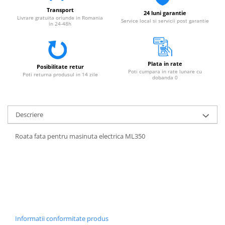
Transport
24 luni garantie
Livrare gratuita oriunde in Romania
Service local si servicii post garantie
in 24-48h
Plata in rate
Posibilitate retur
Poti cumpara in rate lunare cu
Poti returna produsul in 14 zile
dobanda 0
Descriere
Roata fata pentru masinuta electrica ML350
Informatii conformitate produs