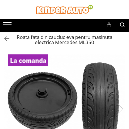
Toate Produsele
Produse in stoc
Roata fata din cauciuc eva pentru masinuta
Masinute electrice
electrica Mercedes ML350
Motociclete electrice
ATV & UTV Electrice
Vehicule electrice adulti
Vehicule speciale copii
Motociclete Drift-Trike
Masinute electrice Mercedes
Masinute electrice tip SUV
Piese & Accesorii
Jucarii RC cu telecomanda