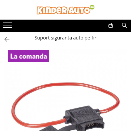
Toate Produsele
Produse in stoc
Suport siguranta auto pe fir
Masinute electrice
Motociclete electrice
ATV & UTV Electrice
Vehicule electrice adulti
Vehicule speciale copii
Motociclete Drift-Trike
Masinute electrice Mercedes
Masinute electrice tip SUV
Piese & Accesorii
Jucarii RC cu telecomanda