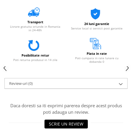
Transport
24 luni garantie
Livrare gratuita oriunde in Romania
Service local si servicii post garantie
in 24-48h
Plata in rate
Posibilitate retur
Poti cumpara in rate lunare cu
Poti returna produsul in 14 zile
dobanda 0
Review-uri
(0)
Daca doresti sa iti exprimi parerea despre acest produs
poti adauga un review.
SCRIE UN REVIEW