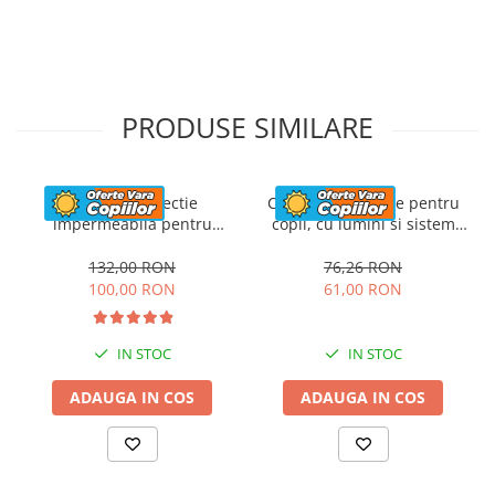
PRODUSE SIMILARE
Husa de protectie
Casca de protectie pentru
impermeabila pentru
copii, cu lumini si sistem
masinute electrice copii,
ajustare marime, #Albastra
utv-uri, atv-uri sau
132,00 RON
76,26 RON
motociclete, neagra
100,00 RON
61,00 RON
IN STOC
IN STOC
ADAUGA IN COS
ADAUGA IN COS