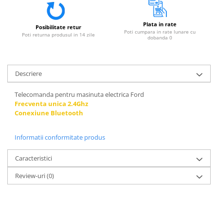
Plata in rate
Posibilitate retur
Poti cumpara in rate lunare cu
Poti returna produsul in 14 zile
dobanda 0
Descriere
Telecomanda pentru masinuta electrica Ford
Frecventa unica 2.4Ghz
Conexiune Bluetooth
Informatii conformitate produs
Caracteristici
Review-uri
(0)