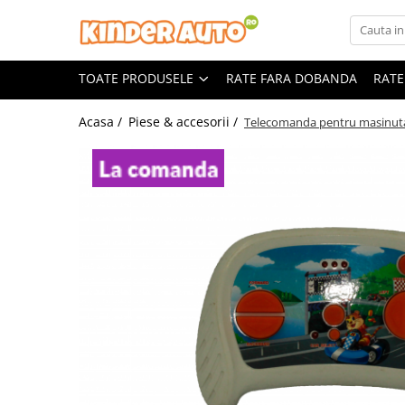
Toate Produsele
TOATE PRODUSELE
RATE FARA DOBANDA
RATE
Produse in stoc
Masinute electrice
Acasa /
Piese & accesorii /
Telecomanda pentru masinuta
Motociclete electrice
ATV & UTV Electrice
Vehicule electrice adulti
Vehicule speciale copii
Motociclete Drift-Trike
Masinute electrice Mercedes
Masinute electrice tip SUV
Piese & Accesorii
Jucarii RC cu telecomanda