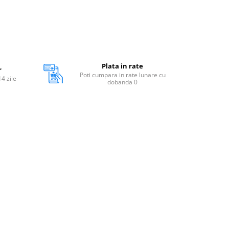
Plata in rate
r
Poti cumpara in rate lunare cu
14 zile
dobanda 0