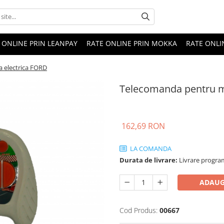
 ONLINE PRIN LEANPAY
RATE ONLINE PRIN MOKKA
RATE ONLI
 electrica FORD
Telecomanda pentru m
162,69 RON
LA COMANDA
Durata de livrare:
Livrare programa
ADAUG
Cod Produs:
00667