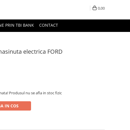
0,00
NE PRIN TBI BANK
CONTACT
asinuta electrica FORD
ta! Produsul nu se afla in stoc fizic
A IN COS