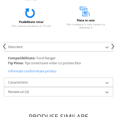
Plata in rate
Posibilitate retur
Poti cumpara in rate lunare cu
Poti returna produsul in 14 zile
dobanda 0
Descriere
Compatibilitate:
Ford Ranger
Tip Piesa:
Tija conectoare volan cu puntea fata
Informatii conformitate produs
Caracteristici
Review-uri
(0)
PRODUSE SIMILARE