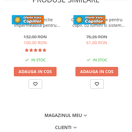
Husa de protectie
Casca de protectie pentru
impermeabila pentru
copii, cu lumini si sistem
masinute electrice copii,
ajustare marime, #Albastra
utv-uri, atv-uri sau
132,00 RON
76,26 RON
motociclete, neagra
100,00 RON
61,00 RON
IN STOC
IN STOC
ADAUGA IN COS
ADAUGA IN COS
MAGAZINUL MEU
CLIENTI