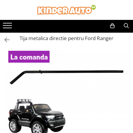
Toate Produsele
Produse in stoc
Tija metalica directie pentru Ford Ranger
Masinute electrice
Motociclete electrice
ATV & UTV Electrice
Vehicule electrice adulti
Vehicule speciale copii
Motociclete Drift-Trike
Masinute electrice Mercedes
Masinute electrice tip SUV
Piese & Accesorii
Jucarii RC cu telecomanda