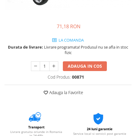
71,18 RON
LA COMANDA
Durata de livrare:
Livrare programata! Produsul nu se afla in stoc
fizic
ADAUGA IN COS
Cod Produs:
00871
Adauga la Favorite
Transport
24 luni garantie
Livrare gratuita oriunde in Romania
Service local si servicii post garantie
in 24-48h