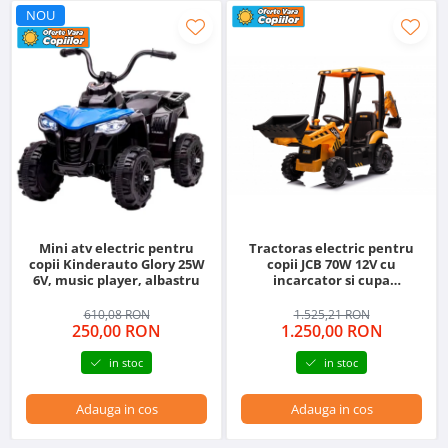
NOU
Mini atv electric pentru
Tractoras electric pentru
copii Kinderauto Glory 25W
copii JCB 70W 12V cu
6V, music player, albastru
incarcator si cupa
manuala, culoare Galbena
610,08 RON
1.525,21 RON
250,00 RON
1.250,00 RON
in stoc
in stoc
Adauga in cos
Adauga in cos