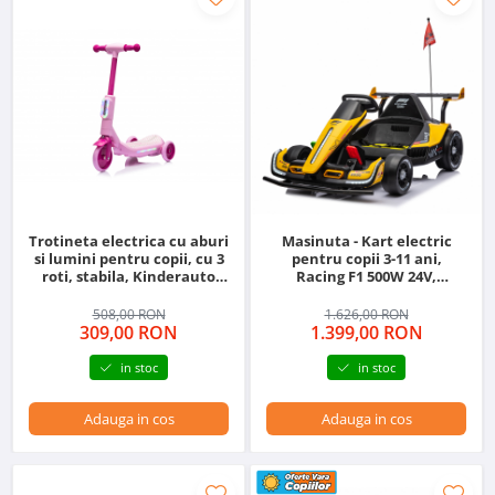
Trotineta electrica cu aburi
Masinuta - Kart electric
si lumini pentru copii, cu 3
pentru copii 3-11 ani,
roti, stabila, Kinderauto
Racing F1 500W 24V,
Aquamist, 30W, 6V 4.5Ah,
telecomanda, music player,
roz
drift, galben
508,00 RON
1.626,00 RON
309,00 RON
1.399,00 RON
in stoc
in stoc
Adauga in cos
Adauga in cos