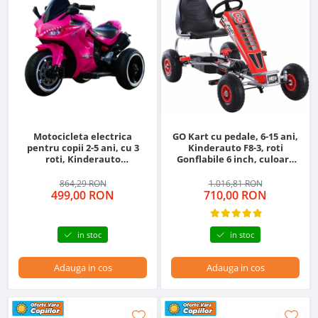
Motocicleta electrica
GO Kart cu pedale, 6-15 ani,
pentru copii 2-5 ani, cu 3
Kinderauto F8-3, roti
roti, Kinderauto
Gonflabile 6 inch, culoare
SuperSpeed, 70W, 12V 7Ah,
rosu
Roz
864,29 RON
1.016,81 RON
499,00 RON
710,00 RON
in stoc
in stoc
Adauga in cos
Adauga in cos