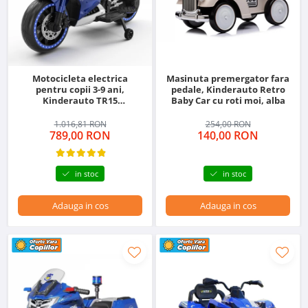
Motocicleta electrica
Masinuta premergator fara
pentru copii 3-9 ani,
pedale, Kinderauto Retro
Kinderauto TR15
Baby Car cu roti moi, alba
SuperBike, dotari
PREMIUM, albastra
1.016,81 RON
254,00 RON
789,00 RON
140,00 RON
in stoc
in stoc
Adauga in cos
Adauga in cos