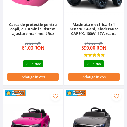
Casca de protectie pentru
Masinuta electrica 4x4,
copii, cu lumini si sistem
pentru 2-4 ani, Kinderauto
ajustare marime, #Roz
CAPE-X, 100W, 12V, scaun
tapitat, culoare albastra
76,26 RON
915,00 RON
61,00 RON
599,00 RON
in stoc
in stoc
Adauga in cos
Adauga in cos