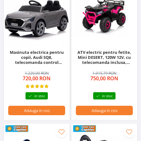
Masinuta electrica pentru
ATV electric pentru fetite,
copii, Audi SQ8,
Mini DESERT, 120W 12V, cu
telecomanda control
telecomanda inclusa,
parental inclusa, 70W 12V,
music player, bluetooth,
echipare standard, gri
roz
1.220,00 RON
1.015,79 RON
720,00 RON
750,00 RON
in stoc
in stoc
Adauga in cos
Adauga in cos