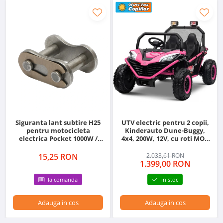
Siguranta lant subtire H25
UTV electric pentru 2 copii,
pentru motocicleta
Kinderauto Dune-Buggy,
electrica Pocket 1000W /
4x4, 200W, 12V, cu roti MOI,
800W
rose
15,25 RON
2.033,61 RON
1.399,00 RON
la comanda
in stoc
Adauga in cos
Adauga in cos