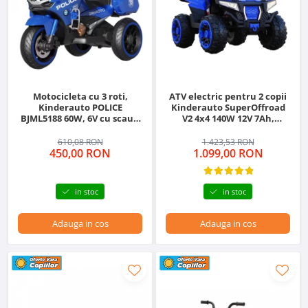
Motocicleta cu 3 roti,
ATV electric pentru 2 copii
Kinderauto POLICE
Kinderauto SuperOffroad
BJML5188 60W, 6V cu scaun
V2 4x4 140W 12V 7Ah,
tapitat, culoare albastra
albastru
610,08 RON
1.423,53 RON
450,00 RON
1.099,00 RON
in stoc
in stoc
Adauga in cos
Adauga in cos