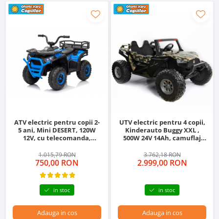
ATV electric pentru copii 2-
UTV electric pentru 4 copii,
5 ani, Mini DESERT, 120W
Kinderauto Buggy XXL ,
12V, cu telecomanda,
500W 24V 14Ah, camuflaj
bluetooth, albastru
print
1.015,79 RON
3.762,18 RON
750,00 RON
2.999,00 RON
in stoc
in stoc
Adauga in cos
Adauga in cos