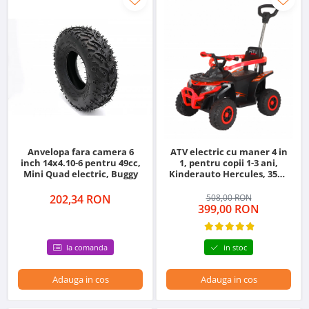
Anvelopa fara camera 6
ATV electric cu maner 4 in
inch 14x4.10-6 pentru 49cc,
1, pentru copii 1-3 ani,
Mini Quad electric, Buggy
Kinderauto Hercules, 35W,
6V, telecomanda, premium,
rosu
202,34 RON
508,00 RON
399,00 RON
la comanda
in stoc
Adauga in cos
Adauga in cos