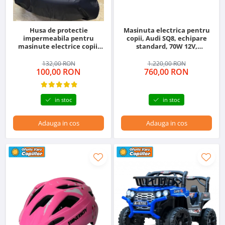
Husa de protectie
Masinuta electrica pentru
impermeabila pentru
copii, Audi SQ8, echipare
masinute electrice copii,
standard, 70W 12V,
utv-uri, atv-uri sau
telecomanda inclusa, roz
motociclete, neagra
132,00 RON
1.220,00 RON
100,00 RON
760,00 RON
in stoc
in stoc
Adauga in cos
Adauga in cos