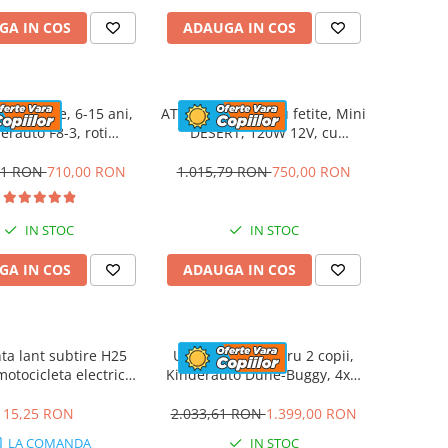
GA IN COS
ADAUGA IN COS
cu pedale, 6-15 ani,
ATV electric pentru fetite, Mini
erauto F8-3, roti
DESERT, 120W 12V, cu
e 6 inch, culoare rosu
telecomanda inclusa, music
player, bluetooth, roz
81 RON
710,00 RON
1.015,79 RON
750,00 RON
IN STOC
IN STOC
GA IN COS
ADAUGA IN COS
ta lant subtire H25
UTV electric pentru 2 copii,
otocicleta electrica
Kinderauto Dune-Buggy, 4x4,
et 1000W / 800W
200W, 12V, cu roti MOI, rose
15,25 RON
2.033,61 RON
1.399,00 RON
LA COMANDA
IN STOC