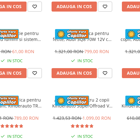
A IN COS
ADAUGA IN COS
ADAU
e protectie pentru
Masinuta electrica pentru
Masinu
cu lumini si sistem
fetite, Audi SQ8 70W 12V cu
copii, Au
are marime, #Roz
roti moi si scaun tapitat,
moi si
telecomanda, roz
6 RON
61,00 RON
1.321,00 RON
799,00 RON
1.321,
IN STOC
IN STOC
A IN COS
ADAUGA IN COS
ADAU
eta electrica pentru
ATV electric pentru 2 copii
Moto
 ani, Kinderauto TR15
Kinderauto SuperOffroad V2
Kindera
ke, dotari PREMIUM,
4x4 140W 12V 7Ah, albastru
60W, 6
albastra
cu
81 RON
789,00 RON
1.423,53 RON
1.099,00 RON
610,0
IN STOC
IN STOC