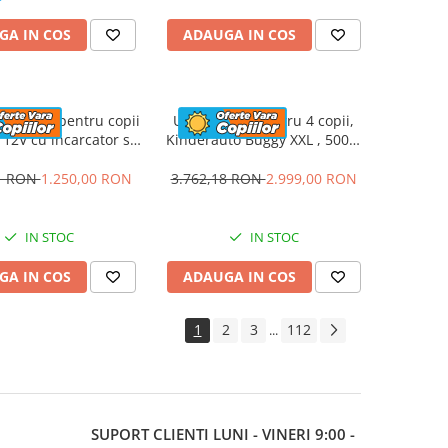
GA IN COS
ADAUGA IN COS
 electric pentru copii
UTV electric pentru 4 copii,
12V cu incarcator si
Kinderauto Buggy XXL , 500W
manuala, culoare
24V 14Ah, camuflaj print
Galbena
21 RON
1.250,00 RON
3.762,18 RON
2.999,00 RON
IN STOC
IN STOC
GA IN COS
ADAUGA IN COS
1
2
3
112
...
SUPORT CLIENTI
LUNI - VINERI 9:00 -