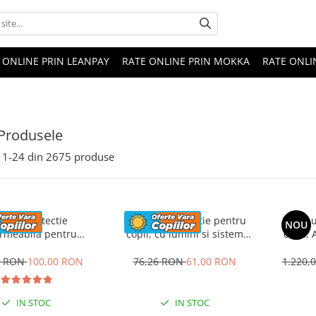
 ONLINE PRIN LEANPAY
RATE ONLINE PRIN MOKKA
RATE ONLI
Produsele
1-
24
din
2675
produse
a de protectie
Casca de protectie pentru
Masinu
NOU
rmeabila pentru
copii, cu lumini si sistem
copii,
electrice copii, utv-
ajustare marime, #Albastra
sta
-uri sau motociclete,
teleco
0 RON
100,00 RON
76,26 RON
61,00 RON
1.220,
neagra
IN STOC
IN STOC