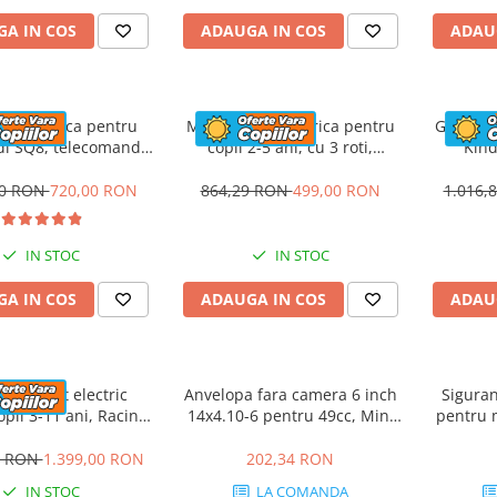
A IN COS
ADAUGA IN COS
ADAU
a electrica pentru
Motocicleta electrica pentru
GO Kart 
udi SQ8, telecomanda
copii 2-5 ani, cu 3 roti,
Kind
arental inclusa, 70W
Kinderauto SuperSpeed, 70W,
Gonflabil
ipare standard, gri
12V 7Ah, Roz
00 RON
720,00 RON
864,29 RON
499,00 RON
1.016,
IN STOC
IN STOC
A IN COS
ADAUGA IN COS
ADAU
ta - Kart electric
Anvelopa fara camera 6 inch
Siguran
pii 3-11 ani, Racing
14x4.10-6 pentru 49cc, Mini
pentru m
 24V, telecomanda,
Quad electric, Buggy
Pock
layer, drift, galben
0 RON
1.399,00 RON
202,34 RON
IN STOC
LA COMANDA