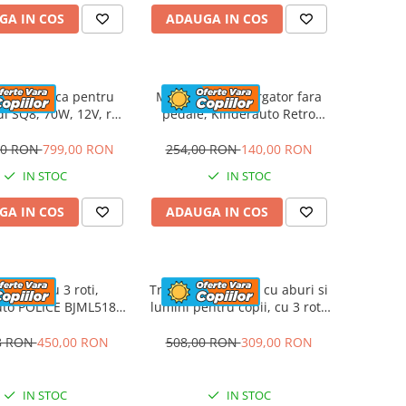
GA IN COS
ADAUGA IN COS
ta electrica pentru
Masinuta premergator fara
di SQ8, 70W, 12V, roti
pedale, Kinderauto Retro
 scaun tapitat, gri
Baby Car cu roti moi, alba
00 RON
799,00 RON
254,00 RON
140,00 RON
IN STOC
IN STOC
GA IN COS
ADAUGA IN COS
cicleta cu 3 roti,
Trotineta electrica cu aburi si
uto POLICE BJML5188
lumini pentru copii, cu 3 roti,
V cu scaun tapitat,
stabila, Kinderauto Aquamist,
loare albastra
30W, 6V 4.5Ah, roz
8 RON
450,00 RON
508,00 RON
309,00 RON
IN STOC
IN STOC