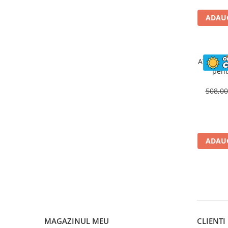
ADAUG
ATV elec
pent
Kinderaut
telecoma
508,0
ADAUG
MAGAZINUL MEU
CLIENTI