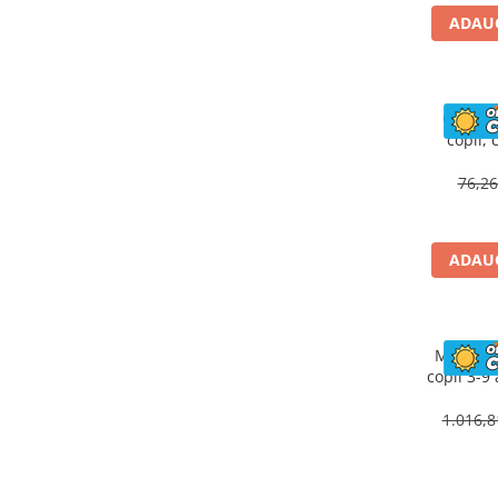
ADAUG
Casca d
copii, 
ajust
76,2
ADAUG
Motocicl
copii 3-9
SuperBi
1.016,