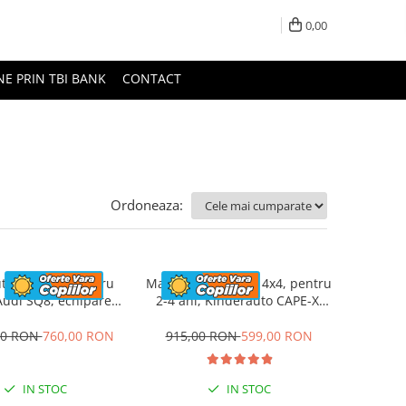
0,00
NE PRIN TBI BANK
CONTACT
Ordoneaza:
ta electrica pentru
Masinuta electrica 4x4, pentru
 Audi SQ8, echipare
2-4 ani, Kinderauto CAPE-X,
ndard, 70W 12V,
100W, 12V, scaun tapitat,
manda inclusa, roz
culoare albastra
00 RON
760,00 RON
915,00 RON
599,00 RON
IN STOC
IN STOC