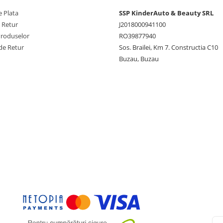
 Plata
SSP KinderAuto & Beauty SRL
e Retur
J2018000941100
Produselor
RO39877940
de Retur
Sos. Brailei, Km 7. Constructia C10
Buzau, Buzau