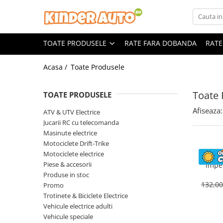
Toate Produsele
TOATE PRODUSELE
RATE FARA DOBANDA
RATE
Produse in stoc
Masinute electrice
Acasa /
Toate Produsele
Motociclete electrice
ATV & UTV Electrice
Toate 
TOATE PRODUSELE
Vehicule electrice adulti
Afiseaza:
ATV & UTV Electrice
Vehicule speciale copii
Jucarii RC cu telecomanda
Motociclete Drift-Trike
Masinute electrice
Motociclete Drift-Trike
Masinute electrice Mercedes
Motociclete electrice
Hus
Masinute electrice tip SUV
Piese & accesorii
impe
Piese & Accesorii
masinute 
Produse in stoc
Jucarii RC cu telecomanda
uri, atv
132,0
Promo
Trotinete & Biciclete Electrice
Vehicule electrice adulti
Vehicule speciale