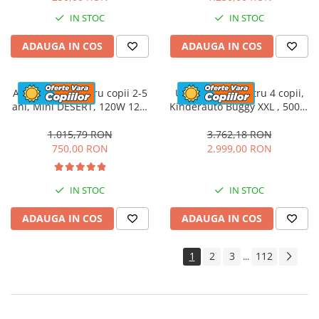
IN STOC
IN STOC
ADAUGA IN COS
ADAUGA IN COS
ATV electric pentru copii 2-5
UTV electric pentru 4 copii,
ani, Mini DESERT, 120W 12V,
Kinderauto Buggy XXL , 500W
cu telecomanda, bluetooth,
24V 14Ah, camuflaj print
albastru
1.015,79 RON
3.762,18 RON
750,00 RON
2.999,00 RON
IN STOC
IN STOC
ADAUGA IN COS
ADAUGA IN COS
1
2
3
112
...