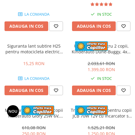
LA COMANDA
IN STOC
ADAUGA IN COS
ADAUGA IN COS
Siguranta lant subtire H25
UTV electric pentru 2 copii,
pentru motocicleta electrica
Kinderauto Dune-Buggy, 4x4,
Pocket 1000W / 800W
200W, 12V, cu roti MOI, rose
15,25 RON
2.033,61 RON
1.399,00 RON
LA COMANDA
IN STOC
ADAUGA IN COS
ADAUGA IN COS
Mini atv electric pentru copii
Tractoras electric pentru copii
NOU
Kinderauto Glory 25W 6V,
JCB 70W 12V cu incarcator si
music player, albastru
cupa manuala, culoare
Galbena
610,08 RON
1.525,21 RON
250,00 RON
1.250,00 RON