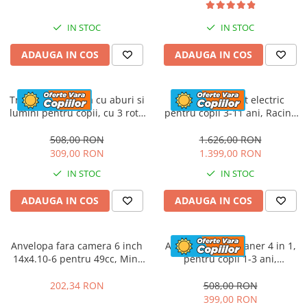
IN STOC
IN STOC
ADAUGA IN COS
ADAUGA IN COS
Trotineta electrica cu aburi si
Masinuta - Kart electric
lumini pentru copii, cu 3 roti,
pentru copii 3-11 ani, Racing
stabila, Kinderauto Aquamist,
F1 500W 24V, telecomanda,
30W, 6V 4.5Ah, roz
music player, drift, galben
508,00 RON
1.626,00 RON
309,00 RON
1.399,00 RON
IN STOC
IN STOC
ADAUGA IN COS
ADAUGA IN COS
Anvelopa fara camera 6 inch
ATV electric cu maner 4 in 1,
14x4.10-6 pentru 49cc, Mini
pentru copii 1-3 ani,
Quad electric, Buggy
Kinderauto Hercules, 35W, 6V,
telecomanda, premium, rosu
202,34 RON
508,00 RON
399,00 RON