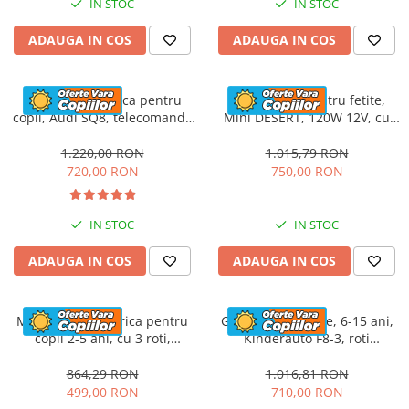
IN STOC
IN STOC
ADAUGA IN COS
ADAUGA IN COS
Masinuta electrica pentru
ATV electric pentru fetite,
copii, Audi SQ8, telecomanda
Mini DESERT, 120W 12V, cu
control parental inclusa, 70W
telecomanda inclusa, music
12V, echipare standard, gri
player, bluetooth, roz
1.220,00 RON
1.015,79 RON
720,00 RON
750,00 RON
IN STOC
IN STOC
ADAUGA IN COS
ADAUGA IN COS
Motocicleta electrica pentru
GO Kart cu pedale, 6-15 ani,
copii 2-5 ani, cu 3 roti,
Kinderauto F8-3, roti
Kinderauto SuperSpeed, 70W,
Gonflabile 6 inch, culoare
12V 7Ah, Roz
rosu
864,29 RON
1.016,81 RON
499,00 RON
710,00 RON