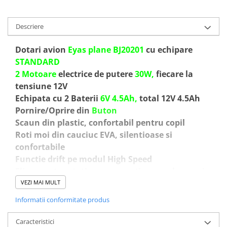
Descriere
Dotari avion
Eyas plane BJ20201
cu echipare
STANDARD
2 Motoare
electrice de putere
30W,
fiecare la
tensiune 12V
Echipata cu 2 Baterii
6V 4.5Ah,
total 12V 4.5Ah
Pornire/Oprire din
Buton
Scaun din plastic, confortabil pentru copil
Roti moi din cauciuc EVA, silentioase si
confortabile
Functie drift pe modul High Speed
Eliceea este rotativa, se v-a roti manual sau prin
putere vantului.
VEZI MAI MULT
Functie de rotire 360 grade cu ajutorul unor roti
Informatii conformitate produs
auxiliare in partea din spate
Music player Mp3 cu conexiune Aux, port USB si
Caracteristici