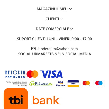
Greutate total admisa
44.5 kg
MAGAZINUL MEU
Produs recomanda pentru copil
24 - 60 de luni
Dimensiunile produsul montat
100 x 124 x 62
CLIENTI
cm
Benficiati de
GARANTIE 24 Luni
DATE COMERCIALE
Transport
GRATUIT
SUPORT CLIENTI
LUNI - VINERI 9:00 - 17:00
Posibilitate
RETUR
SERVICE
si
POST-Garantie
kinderauto@yahoo.com
SOCIAL
URMARESTE-NE IN SOCIAL MEDIA