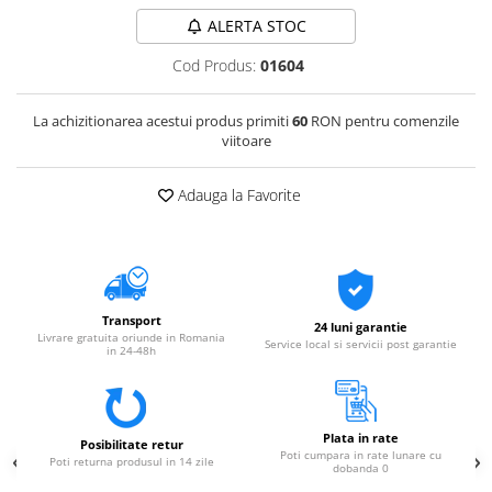
ALERTA STOC
Cod Produs:
01604
La achizitionarea acestui produs primiti
60
RON pentru comenzile
viitoare
Adauga la Favorite
Transport
24 luni garantie
Livrare gratuita oriunde in Romania
Service local si servicii post garantie
in 24-48h
Plata in rate
Posibilitate retur
Poti cumpara in rate lunare cu
Poti returna produsul in 14 zile
dobanda 0