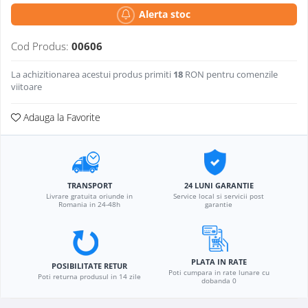
Alerta stoc
Cod Produs:
00606
La achizitionarea acestui produs primiti
18
RON pentru comenzile
viitoare
Adauga la Favorite
TRANSPORT
24 LUNI GARANTIE
Livrare gratuita oriunde in
Service local si servicii post
Romania in 24-48h
garantie
PLATA IN RATE
POSIBILITATE RETUR
Poti cumpara in rate lunare cu
Poti returna produsul in 14 zile
dobanda 0