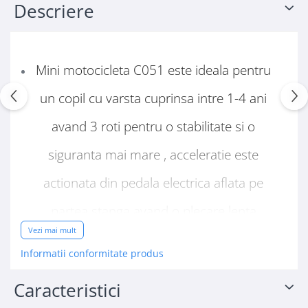
Descriere
Mini motocicleta C051 este ideala pentru
un copil cu varsta cuprinsa intre 1-4 ani
avand 3 roti pentru o stabilitate si o
siguranta mai mare , acceleratie este
actionata din pedala electrica aflata pe
partea stanga avand o plecare lenta
Vezi mai mult
pentru un plus de confort , treapta de
Informatii conformitate produs
marsalier
Caracteristici