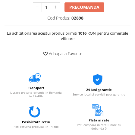
PRECOMANDA
Cod Produs:
02898
La achizitionarea acestui produs primiti
1016
RON pentru comenzile
viitoare
Adauga la Favorite
Transport
24 luni garantie
Livrare gratuita oriunde in Romania
Service local si servicii post garantie
in 24-48h
Plata in rate
Posibilitate retur
Poti cumpara in rate lunare cu
Poti returna produsul in 14 zile
dobanda 0