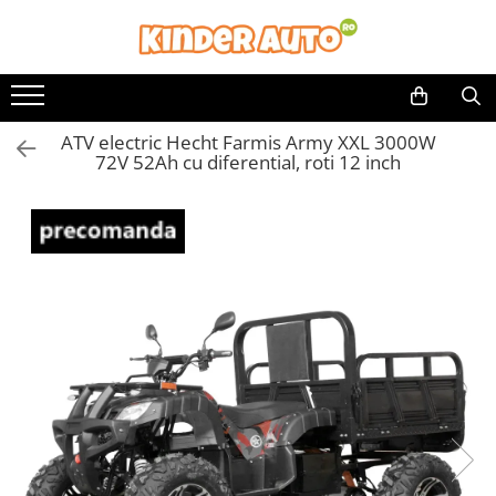
Toate Produsele
Produse in stoc
ATV electric Hecht Farmis Army XXL 3000W
Masinute electrice
72V 52Ah cu diferential, roti 12 inch
Motociclete electrice
ATV & UTV Electrice
Vehicule electrice adulti
Vehicule speciale copii
Motociclete Drift-Trike
Masinute electrice Mercedes
Masinute electrice tip SUV
Piese & Accesorii
Jucarii RC cu telecomanda