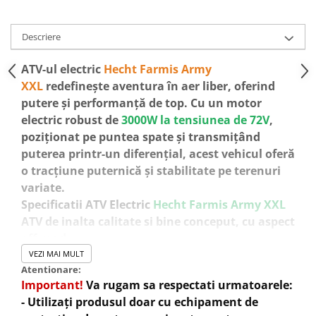
Descriere
ATV-ul electric
Hecht Farmis Army
XXL
redefinește aventura în aer liber, oferind
putere și performanță de top. Cu un motor
electric robust de
3000W la tensiunea de 72V
,
poziționat pe puntea spate și transmițând
puterea printr-un diferențial, acest vehicul oferă
o tracțiune puternică și stabilitate pe terenuri
variate.
Specificatii ATV Electric
Hecht Farmis Army XXL
ATV de inalta calitate si bine conceput, cu aspect
off-road
Display digital cu afișaj nivel baterie, kilometraj,
VEZI MAI MULT
Atentionare:
treaptă viteză
Important!
Va rugam sa respectati urmatoarele:
1 Motor electric de putere
3000W
la
- Utilizați produsul doar cu echipament de
tensiune
72V