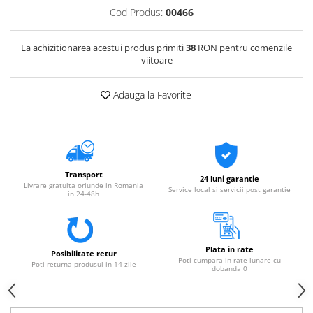
Cod Produs:
00466
La achizitionarea acestui produs primiti
38
RON pentru comenzile
viitoare
Adauga la Favorite
Transport
24 luni garantie
Livrare gratuita oriunde in Romania
Service local si servicii post garantie
in 24-48h
Plata in rate
Posibilitate retur
Poti cumpara in rate lunare cu
Poti returna produsul in 14 zile
dobanda 0