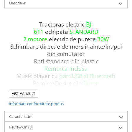
Descriere
Tractoras electric
BJ-
611
echipata
STANDARD
2 motore
electric de putere
30W
Schimbare directie de mers inainte/inapoi
din comutator
Roti standard din plastic
Remorca inclusa
Music player cu
port USB si Bluetooth
Pornire/Oprire din
Buton
Pornire
LENTA
pentru confortul copilului
VEZI MAI MULT
Oprire
LENTA
pentru confortul copilului
Informatii conformitate produs
Echipata cu
BATERIE 12V - 4.5 Ah
Produsul
Caracteristici
include
INCARCATOR
si
TELECOMANDA
CONTROL PARENTAL
prin telecomanda de
Review-uri
(0)