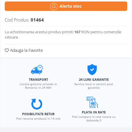
Alerta stoc
Cod Produs:
01464
La achizitionarea acestui produs primiti
167
RON pentru comenzile
viitoare
Adauga la Favorite
TRANSPORT
24 LUNI GARANTIE
Livrare gratuita oriunde in
Service local si servicii post
Romania in 24-48h
garantie
PLATA IN RATE
POSIBILITATE RETUR
Poti cumpara in rate lunare cu
Poti returna produsul in 14 zile
dobanda 0