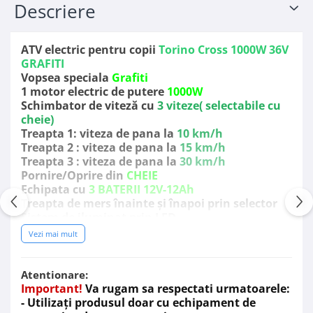
Descriere
ATV electric pentru copii
Torino Cross 1000W 36V
GRAFITI
Vopsea speciala
Grafiti
1 motor electric de putere
1000W
Schimbator de viteză cu
3 viteze( selectabile cu
cheie)
Treapta 1: viteza de pana la
10 km/h
Treapta 2 : viteza de pana la
15 km/h
Treapta 3 : viteza de pana la
30 km/h
Pornire/Oprire din
CHEIE
Echipata cu
3 BATERII 12V-12Ah
Treapta de mers înainte și înapoi prin selector
Sistem de iluminat prin LED
3 BATERII DETASABILE
Vezi mai mult
Suport pentru bagaje fata + spate
Pedală de siguranță (pedala trebuie apăsată
pentru a conduce)
Atentionare:
Transmisie pe
lant
Important!
Va rugam sa respectati urmatoarele:
Timp de încărcare 6-8 ore
- Utilizați produsul doar cu echipament de