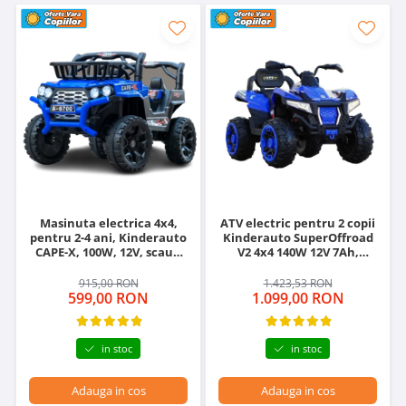
Masinuta electrica 4x4,
ATV electric pentru 2 copii
pentru 2-4 ani, Kinderauto
Kinderauto SuperOffroad
CAPE-X, 100W, 12V, scaun
V2 4x4 140W 12V 7Ah,
tapitat, culoare albastra
albastru
915,00 RON
1.423,53 RON
599,00 RON
1.099,00 RON
in stoc
in stoc
Adauga in cos
Adauga in cos