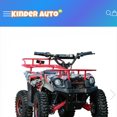
Toate Produsele
Produse in stoc
Masinute electrice
Motociclete electrice
ATV & UTV Electrice
Vehicule electrice adulti
Vehicule speciale copii
Motociclete Drift-Trike
Masinute electrice Mercedes
Masinute electrice tip SUV
Piese & Accesorii
Jucarii RC cu telecomanda