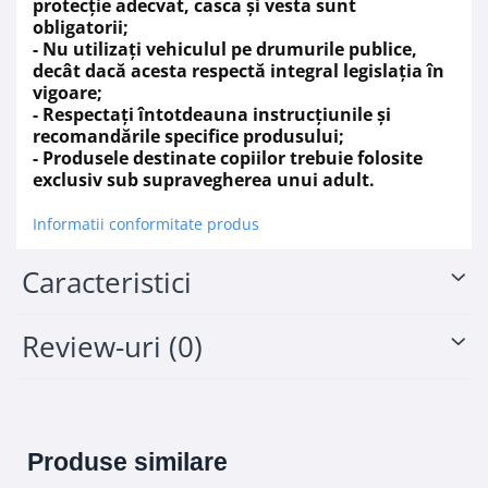
Amortizoare independente
fata
protecție adecvat, casca și vesta sunt
Amotizor central
spate
obligatorii;
Frana cu
2 discuri independente fata
- Nu utilizați vehiculul pe drumurile publice,
Frana cu
1 disc central spate
decât dacă acesta respectă integral legislația în
Anvelopă fata 13x4.10-6
vigoare;
Anvelopa spate 13x4.10-6
- Respectați întotdeauna instrucțiunile și
Înălțime scaun v. podea
500 mm
recomandările specifice produsului;
Latimea coarnelor
575 mm
- Produsele destinate copiilor trebuie folosite
Distanta Picior v. Sezut
320 mm
exclusiv sub supravegherea unui adult.
Garda la sol
180 mm
Greutate proprie
50.4 kg
Informatii conformitate produs
Greutate total admisa
65 kg
Produs recomanda pentru copil
36-96 luni
Caracteristici
Dimensiunile produsul montat
1050x565x695
Benficiati de
GARANTIE 24 Luni
Transport
GRATUIT
Review-uri
(0)
Posibilitate
RETUR
SERVICE
si
POST-Garantie
Produse similare