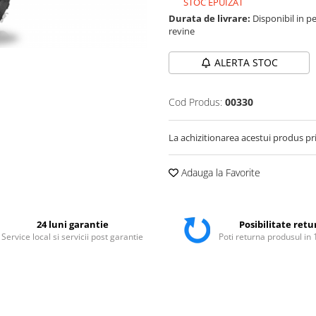
STOC EPUIZAT
Durata de livrare:
Disponibil in pe
revine
ALERTA STOC
Cod Produs:
00330
La achizitionarea acestui produs pr
Adauga la Favorite
24 luni garantie
Posibilitate retu
Service local si servicii post garantie
Poti returna produsul in 