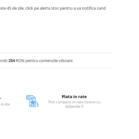
ste 45 de zile, click pe alerta stoc pentru a va notifica cand
imiti
254
RON pentru comenzile viitoare
Plata in rate
r
Poti cumpara in rate lunare cu
14 zile
dobanda 0