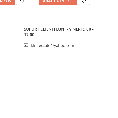
N COS
ADAUGA IN COS
ADAUG
SUPORT CLIENTI
LUNI - VINERI 9:00 -
17:00
kinderauto@yahoo.com