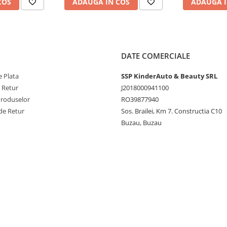
COS
ADAUGA IN COS
ADAUGA I
DATE COMERCIALE
 Plata
SSP KinderAuto & Beauty SRL
e Retur
J2018000941100
Produselor
RO39877940
de Retur
Sos. Brailei, Km 7. Constructia C10
Buzau, Buzau