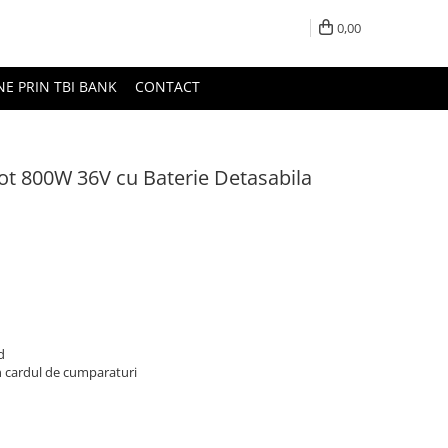
0,00
NE PRIN TBI BANK
CONTACT
ot 800W 36V cu Baterie Detasabila
d
n cardul de cumparaturi