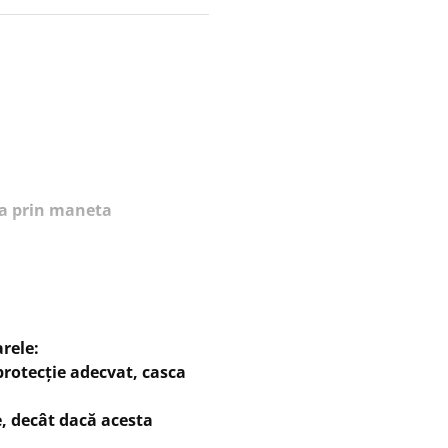
ila prin maneta
rele:
protecție adecvat, casca
e, decât dacă acesta