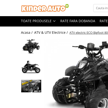
Toate Produsele
TOATE PRODUSELE
RATE FARA DOBANDA
RATE
Produse in stoc
Masinute electrice
Acasa /
ATV & UTV Electrice /
ATV electric ECO Bigfoot 8
Motociclete electrice
ATV & UTV Electrice
Vehicule electrice adulti
Vehicule speciale copii
Motociclete Drift-Trike
Masinute electrice Mercedes
Masinute electrice tip SUV
Piese & Accesorii
Jucarii RC cu telecomanda