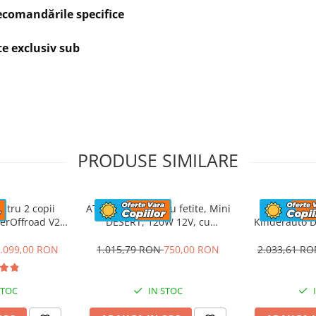
recomandările specifice
800 mm
te exclusiv sub
x650 mm
PRODUSE SIMILARE
ntru 2 copii
ATV electric pentru fetite, Mini
UTV electric
erOffroad V2
DESERT, 120W 12V, cu
Kinderauto D
Ah, albastru
telecomanda inclusa, music
200W, 12V, c
player, bluetooth, roz
.099,00 RON
1.015,79 RON
750,00 RON
2.033,61 R
STOC
IN STOC