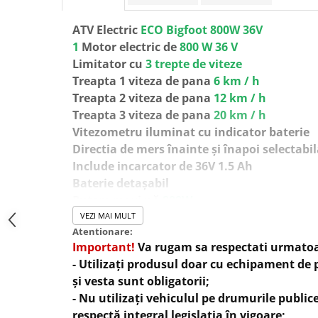
ATV Electric
ECO Bigfoot 800W 36V
1
Motor electric de
800 W 36 V
Limitator cu
3 trepte de viteze
Treapta 1 viteza de pana
6 km / h
Treapta 2 viteza de pana
12 km / h
Treapta 3 viteza de pana
20 km / h
Vitezometru iluminat cu indicator baterie
Directia de mers înainte și înapoi selectab
Include incarcator de 36V 1.5 Ah
Baterie detașabil
Putere maximă
800W
Transmisie pe lant
VEZI MAI MULT
Atentionare:
Timp de încărcare 6-8 ore
Important!
Va rugam sa respectati urmatoa
Baterie
3x12V 12Ah (36V / 12A)
- Utilizați produsul doar cu echipament de 
Frana fata pe tambur
și vesta sunt obligatorii;
Frana spate pe disc, hidraulic
- Nu utilizați vehiculul pe drumurile public
Anvelope fata /spate
145 / 70-6
respectă integral legislația în vigoare;