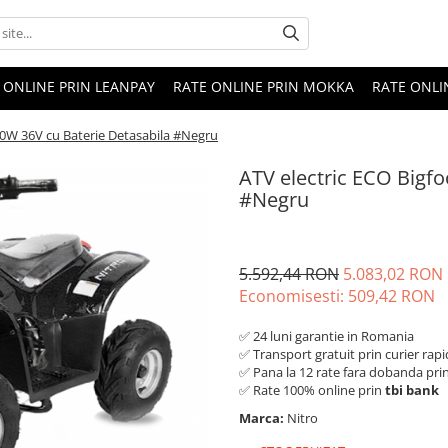
 ONLINE PRIN LEANPAY
RATE ONLINE PRIN MOKKA
RATE ONLI
00W 36V cu Baterie Detasabila #Negru
ATV electric ECO Bigfo
#Negru
5.592,44 RON
5.083,02 RON
Economisesti:
509,42
RON
✅ 24 luni garantie in Romania
✅ Transport gratuit prin curier rapi
✅ Pana la 12 rate fara dobanda pri
✅ Rate 100% online prin
tbi bank
Marca:
Nitro