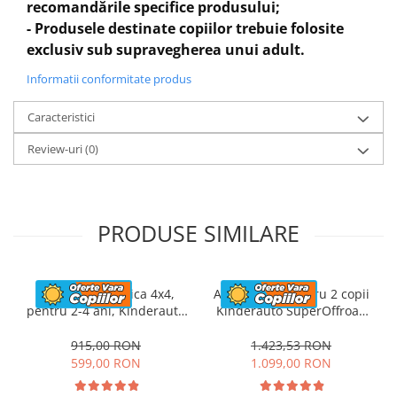
recomandările specifice produsului;
Garda la sol
150 mm
- Produsele destinate copiilor trebuie folosite
Lungime suport picior
300 mm
exclusiv sub supravegherea unui adult.
Benficiati de
GARANTIE 24 Luni
Transport
GRATUIT
Informatii conformitate produs
Posibilitate
RETUR
SERVICE
Caracteristici
si
POST-Garantie
Review-uri
(0)
PRODUSE SIMILARE
Masinuta electrica 4x4,
ATV electric pentru 2 copii
pentru 2-4 ani, Kinderauto
Kinderauto SuperOffroad
CAPE-X, 100W, 12V, scaun
V2 4x4 140W 12V 7Ah,
tapitat, culoare albastra
albastru
915,00 RON
1.423,53 RON
599,00 RON
1.099,00 RON