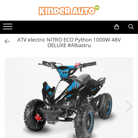
Toate Produsele
Produse in stoc
ATV electric NITRO ECO Python 1000W 48V
Masinute electrice
DELUXE #Albastru
Motociclete electrice
ATV & UTV Electrice
Vehicule electrice adulti
Vehicule speciale copii
Motociclete Drift-Trike
Masinute electrice Mercedes
Masinute electrice tip SUV
Piese & Accesorii
Jucarii RC cu telecomanda