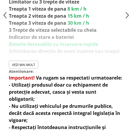
Limitator cu 3 trepte de viteze
Treapta 1 viteza de pana
8 km / h
Treapta 2 viteza de pana
15 km / h
Treapta 3 viteza de pana
30 km / h
3 Trepte de viteza selectabile cu cheia
Indicator de stare a bateriei
Baterie detasabila cu incarcare rapida
Schimbarea directie de mers inainte sau inapoi
din comutator
Transmisie pe lant
VEZI MAI MULT
Atentionare:
Carcasa protectoare lant
Important!
Va rugam sa respectati urmatoarele:
Dotat cu
4 Baterii 12V 9Ah
- Utilizați produsul doar cu echipament de
Amotizoare
fata /spate
protecție adecvat, casca și vesta sunt
Sistem de franare cu disc
fata /spate
obligatorii;
Anvelope din cauciuc cu camera 6 inch
- Nu utilizați vehiculul pe drumurile publice,
Greutate atv 47 kg
decât dacă acesta respectă integral legislația în
Capacitate de încărcare 65 kg
vigoare;
Dimensiuni în mm Lxlxh
1030x585x690
- Respectați întotdeauna instrucțiunile și
Înălțimea scaunului v. Podea
485 mm