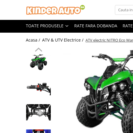
Toate Produsele
TOATE PRODUSELE
RATE FARA DOBANDA
RATE
Produse in stoc
Masinute electrice
Acasa /
ATV & UTV Electrice /
ATV electric NITRO Eco Wa
Motociclete electrice
ATV & UTV Electrice
Vehicule electrice adulti
Vehicule speciale copii
Motociclete Drift-Trike
Masinute electrice Mercedes
Masinute electrice tip SUV
Piese & Accesorii
Jucarii RC cu telecomanda