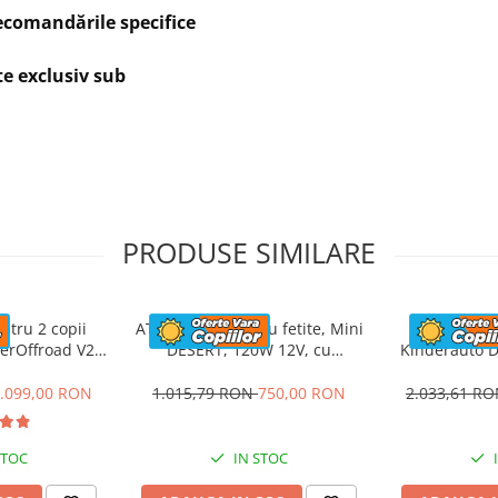
recomandările specifice
te exclusiv sub
PRODUSE SIMILARE
ntru 2 copii
ATV electric pentru fetite, Mini
UTV electric
x990x980
erOffroad V2
DESERT, 120W 12V, cu
Kinderauto D
Ah, albastru
telecomanda inclusa, music
200W, 12V, c
player, bluetooth, roz
.099,00 RON
1.015,79 RON
750,00 RON
2.033,61 R
0
STOC
IN STOC