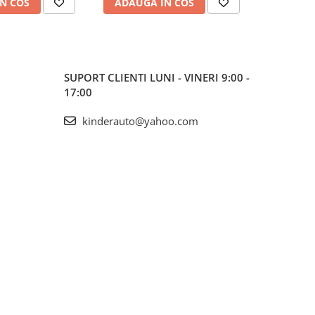
N COS
ADAUGA IN COS
ADAUG
SUPORT CLIENTI
LUNI - VINERI 9:00 -
17:00
kinderauto@yahoo.com