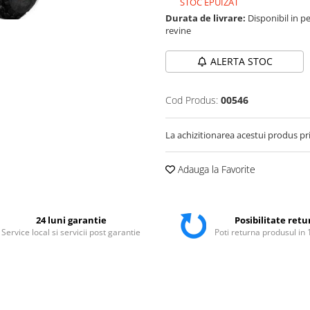
STOC EPUIZAT
Durata de livrare:
Disponibil in pe
revine
ALERTA STOC
Cod Produs:
00546
La achizitionarea acestui produs pr
Adauga la Favorite
24 luni garantie
Posibilitate retu
Service local si servicii post garantie
Poti returna produsul in 