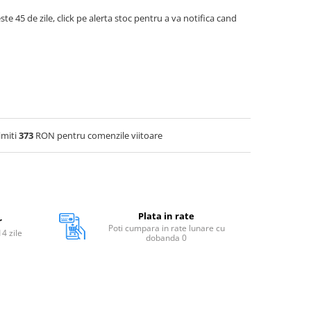
ste 45 de zile, click pe alerta stoc pentru a va notifica cand
imiti
373
RON pentru comenzile viitoare
Plata in rate
r
Poti cumpara in rate lunare cu
14 zile
dobanda 0