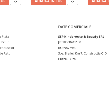
COS
ADAUGA IN COS
ADAUGA I
DATE COMERCIALE
 Plata
SSP KinderAuto & Beauty SRL
e Retur
J2018000941100
Produselor
RO39877940
de Retur
Sos. Brailei, Km 7. Constructia C10
Buzau, Buzau