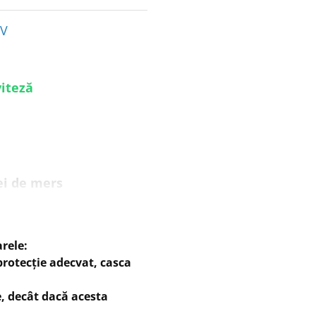
8V
viteză
ei de mers
rele:
protecție adecvat, casca
e, decât dacă acesta