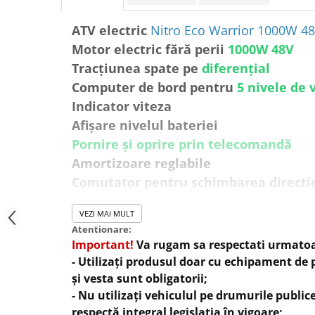
ATV electric
Nitro Eco Warrior
1000W
4
Motor electric fără perii
1000W 48V
Tracțiunea spate pe
diferențial
Computer de bord pentru
5 nivele de 
Indicator viteza
Afișare nivelul bateriei
Pornire și oprire prin telecomandă
Amortizoare reglabile
Comutator pentru schimbarea directi
Grilaj metalic față și spate
VEZI MAI MULT
Frana hidraulica pe disc spate
Atentionare:
Frana pe tambur in partea din fata
Important!
Va rugam sa respectati urmatoa
Putere maxima nominala 750 / 1000W
- Utilizați produsul doar cu echipament de 
Viteza-Maxima 30 km/h
și vesta sunt obligatorii;
- Nu utilizați vehiculul pe drumurile public
Limitator de viteza cu 5 TREPTE
respectă integral legislația în vigoare;