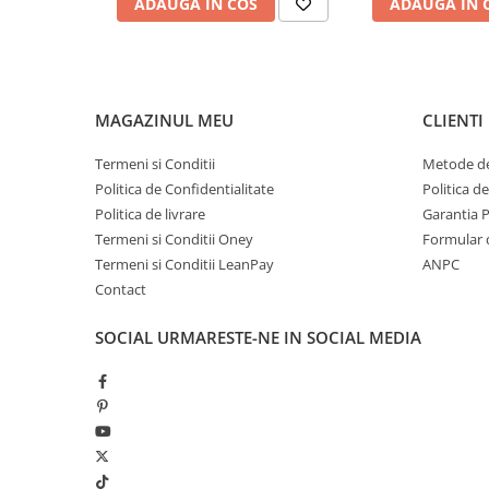
ADAUGA IN COS
ADAUGA IN 
Transport
GRATUIT
Posibilitate
RETUR
SERVICE
si
POST-Garantie
MAGAZINUL MEU
CLIENTI
Termeni si Conditii
Metode de
Politica de Confidentialitate
Politica d
Politica de livrare
Garantia 
Termeni si Conditii Oney
Formular 
Termeni si Conditii LeanPay
ANPC
Contact
SOCIAL
URMARESTE-NE IN SOCIAL MEDIA