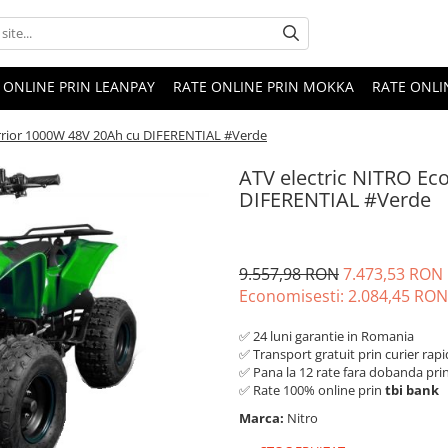
 ONLINE PRIN LEANPAY
RATE ONLINE PRIN MOKKA
RATE ONLI
rrior 1000W 48V 20Ah cu DIFERENTIAL #Verde
ATV electric NITRO Ec
DIFERENTIAL #Verde
9.557,98 RON
7.473,53 RON
Economisesti:
2.084,45
RON
✅ 24 luni garantie in Romania
✅ Transport gratuit prin curier rapi
✅ Pana la 12 rate fara dobanda pri
✅ Rate 100% online prin
tbi bank
Marca:
Nitro