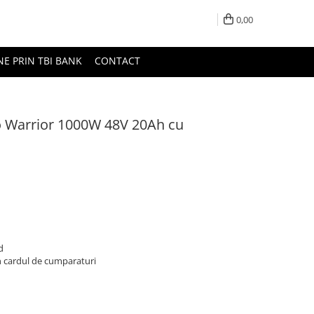
0,00
NE PRIN TBI BANK
CONTACT
o Warrior 1000W 48V 20Ah cu
d
n cardul de cumparaturi