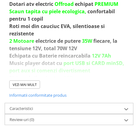
Dotari atv electric
Offroad
echipat
PREMIUM
Scaun tapita cu piele ecologica,
confortabil
pentru 1 copil
Roti moi din cauciuc EVA, silentioase si
rezistente
2 Motoare
electrice de putere
35W
fiecare, la
tensiune 12V, total 70W 12V
Echipata cu Baterie reincarcabila
12V 7Ah
Music player dotat cu
port USB si CARD minSD,
port aux si comenzi divertisment
Sistem de iluminat cu
LED
Comutator pentru schimbarea sensului de mers
VEZI MAI MULT
inainte/inapoi
Informatii conformitate produs
Comutator pentru reglaj putere motoare,
High/Low speed
Caracteristici
Comutator pentru sistem de alimentare 12V,
Review-uri
(0)
Pornire/Oprire (buton)
Pornire
LENTA
pentru confortul copilului
Oprire
LENTA
pentru confortul copilului