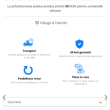
La achizitionarea acestui produs primiti
50
RON pentru comenzile
viitoare
Adauga la Favorite
Transport
24 luni garantie
Livrare gratuita oriunde in Romania
Service local si servicii post garantie
in 24-48h
Plata in rate
Posibilitate retur
Poti cumpara in rate lunare cu
Poti returna produsul in 14 zile
dobanda 0
Descriere