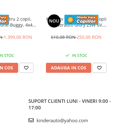
 pentru 2 copii,
Mini atv electric pentru copii
UTV elect
NOU
une-Buggy, 4x4,
Kinderauto Glory 25W 6V,
Kinderaut
u roti MOI, rose
music player, albastru
24V 14A
ON
1.399,00 RON
610,08 RON
250,00 RON
3.762,1
IN STOC
IN STOC
N COS
ADAUGA IN COS
ADAUG
SUPORT CLIENTI
LUNI - VINERI 9:00 -
17:00
kinderauto@yahoo.com