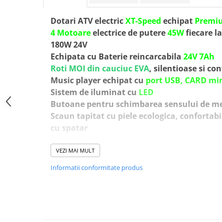
Dotari ATV electric
XT-Speed
echipat
Premi
4 Motoare
electrice de putere
45W
fiecare l
180W 24V
Echipata cu Baterie reincarcabila
24V 7Ah
Roti MOI din cauciuc EVA
, silentioase si co
Music player echipat cu
port USB, CARD mi
Sistem de iluminat cu
LED
Butoane pentru schimbarea sensului de mer
Scaun tapitat cu piele ecologica, confortabil
cu spatar
Butoane pentru selectare muzic si control 
Butoane pentru selectare High / low speed
VEZI MAI MULT
Pornire/Oprire din
Buton
Informatii conformitate produs
Pornire
LENTA
pentru confortul copilului
Oprire
LENTA
pentru confortul copilului
Sunet ce imita pornirea unei masini
Dotat cu
amortizoare
fata/spate