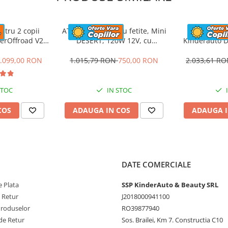
Ah
pil
ntru 2 copii
ATV electric pentru fetite, Mini
UTV electric
erOffroad V2
DESERT, 120W 12V, cu
Kinderauto D
Ah, albastru
telecomanda inclusa, music
200W, 12V, c
player, bluetooth, roz
.099,00 RON
1.015,79 RON
750,00 RON
2.033,61 R
70 cm
STOC
IN STOC
COS
ADAUGA IN COS
ADAUGA I
DATE COMERCIALE
 Plata
SSP KinderAuto & Beauty SRL
e Retur
J2018000941100
Produselor
RO39877940
de Retur
Sos. Brailei, Km 7. Constructia C10