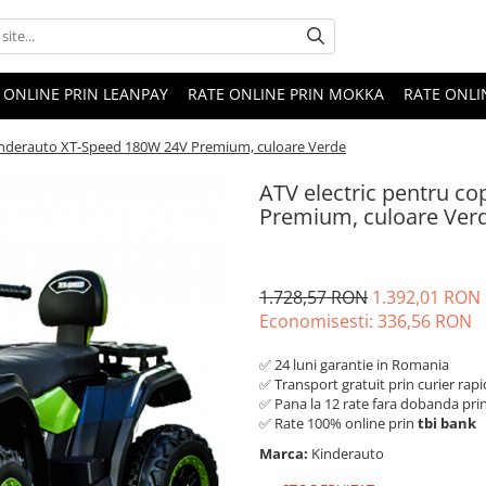
 ONLINE PRIN LEANPAY
RATE ONLINE PRIN MOKKA
RATE ONLI
 Kinderauto XT-Speed 180W 24V Premium, culoare Verde
ATV electric pentru c
Premium, culoare Ver
1.728,57 RON
1.392,01 RON
Economisesti:
336,56
RON
✅ 24 luni garantie in Romania
✅ Transport gratuit prin curier rapi
✅ Pana la 12 rate fara dobanda pri
✅ Rate 100% online prin
tbi bank
Marca:
Kinderauto