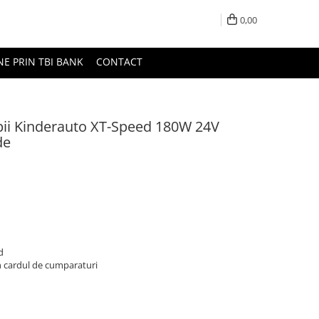
0,00
NE PRIN TBI BANK
CONTACT
opii Kinderauto XT-Speed 180W 24V
de
d
n cardul de cumparaturi