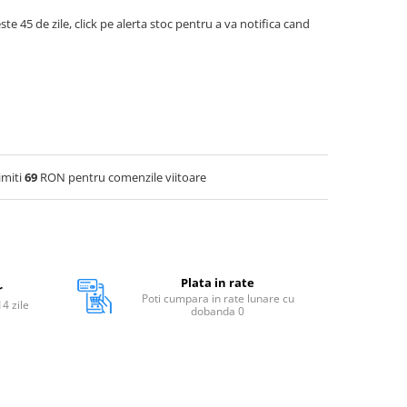
ste 45 de zile, click pe alerta stoc pentru a va notifica cand
imiti
69
RON pentru comenzile viitoare
Plata in rate
r
Poti cumpara in rate lunare cu
14 zile
dobanda 0