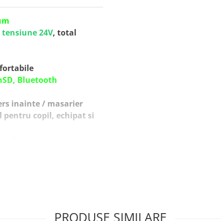
um
a
tensiune 24V
, total
nfortabile
nSD, Bluetooth
s inainte / masarier
 pentru copil, echipat si
nivel sonor
PRODUSE SIMILARE