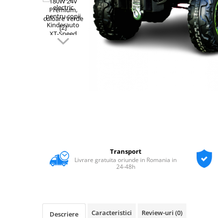
Transport
Livrare gratuita oriunde in Romania in
24-48h
Caracteristici
Review-uri
(0)
Descriere