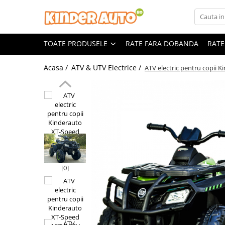
Toate Produsele
TOATE PRODUSELE
RATE FARA DOBANDA
RATE
Produse in stoc
Masinute electrice
Acasa /
ATV & UTV Electrice /
ATV electric pentru copii
Motociclete electrice
ATV & UTV Electrice
Vehicule electrice adulti
Vehicule speciale copii
Motociclete Drift-Trike
Masinute electrice Mercedes
Masinute electrice tip SUV
Piese & Accesorii
Jucarii RC cu telecomanda