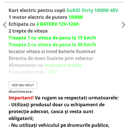
Kart electric pentru copii
GoKID Dirty 1000W 48V
1 motor electric de putere
1000W
Echipata cu
4 BATERII 12V-12Ah
2 trepte de viteza
Treapta 1 cu viteza de pana la 15 km/h
Treapta 2 cu viteza de pana la 30 km/h
Incator viteza si nivel baterie iluminat
Directia de mers înainte prin selector
Alimentator cu
incarcare rapida
Transmisie prin
LANT
Frana spate pe
disc hidraulic
Suspensie individuala fata, regalbila
VEZI MAI MULT
Atentionare:
Supesie central spate, reglabila
Important!
Va rugam sa respectati urmatoarele:
Anvelope fata 14x4.10-6
- Utilizați produsul doar cu echipament de
Anvelope spate 14x5-6
protecție adecvat, casca și vesta sunt
Înălțime scaun v. podea
320 mm
obligatorii;
Garda la sol
150 mm
- Nu utilizați vehiculul pe drumurile publice,
Greutate proprie
76 kg