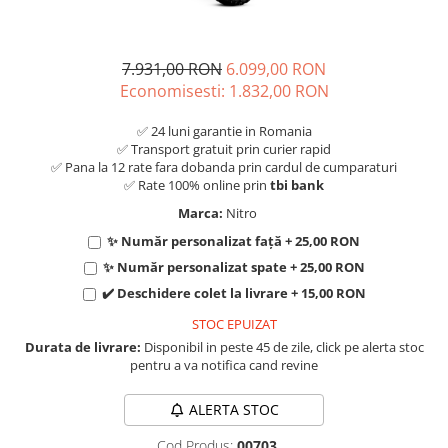
7.931,00 RON
6.099,00 RON
Economisesti:
1.832,00
RON
✅ 24 luni garantie in Romania
✅ Transport gratuit prin curier rapid
✅ Pana la 12 rate fara dobanda prin cardul de cumparaturi
✅ Rate 100% online prin
tbi bank
Marca:
Nitro
✨ Număr personalizat față + 25,00 RON
✨ Număr personalizat spate + 25,00 RON
✔️ Deschidere colet la livrare + 15,00 RON
STOC EPUIZAT
Durata de livrare:
Disponibil in peste 45 de zile, click pe alerta stoc
pentru a va notifica cand revine
ALERTA STOC
Cod Produs:
00703