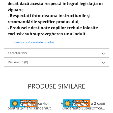
decât dacă acesta respectă integral legislația în
Greutate total admisa
75 kg
vigoare;
Produs recomanda pentru copil
5-12 ani
- Respectați întotdeauna instrucțiunile și
Dimensiunile produsul montat
1500x830x1170
recomandările specifice produsului;
mm
- Produsele destinate copiilor trebuie folosite
Benficiati de
GARANTIE 24 Luni
exclusiv sub supravegherea unui adult.
Transport
GRATUIT
Posibilitate
RETUR
Informatii conformitate produs
SERVICE
si
POST-Garantie
Caracteristici
Review-uri
(0)
PRODUSE SIMILARE
Masinuta electrica 4x4,
ATV electric pentru 2 copii
pentru 2-4 ani, Kinderauto
Kinderauto SuperOffroad
CAPE-X, 100W, 12V, scaun
V2 4x4 140W 12V 7Ah,