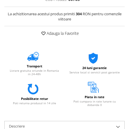
La achizitionarea acestui produs primiti
304
RON pentru comenzile
viitoare
Adauga la Favorite
Transport
24 luni garantie
Livrare gratuita oriunde in Romania
Service local si servicii post garantie
in 24-48h
Plata in rate
Posibilitate retur
Poti cumpara in rate lunare cu
Poti returna produsul in 14 zile
dobanda 0
Descriere