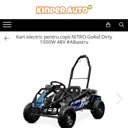
Toate Produsele
Produse in stoc
Kart electric pentru copii NITRO GoKid Dirty
Masinute electrice
1000W 48V #Albastru
Motociclete electrice
ATV & UTV Electrice
Vehicule electrice adulti
Vehicule speciale copii
Motociclete Drift-Trike
Masinute electrice Mercedes
Masinute electrice tip SUV
Piese & Accesorii
Jucarii RC cu telecomanda