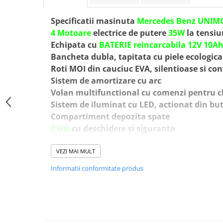
Specificatii masinuta
Mercedes Benz UNIM
4 Motoare
electrice de putere
35W
la tensiu
Echipata cu
BATERIE reincarcabila 12V 10A
Bancheta dubla, tapitata cu piele ecologica
Roti MOI din cauciuc EVA, silentioase si con
Sistem de amortizare cu arc
Volan multifunctional cu comenzi pentru cl
Sistem de iluminat cu LED, actionat din bu
Compartiment depozita spate
2 Usi
cu deschidere si siguranta
MANETA
pentru schimbarea sensului de me
Pornire
LENTA
pentru confortul copilului
VEZI MAI MULT
Oprire
LENTA
pentru confortul copilului
Informatii conformitate produs
Sistem de alimentare la 12V cu activare din
din buton
Capota cu acces la baterie
Music player echipat cu
port USB, slot AUX,