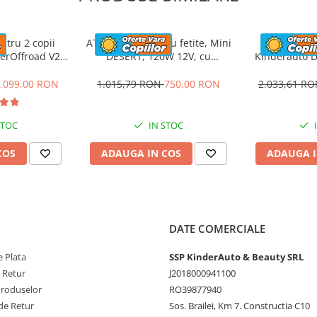
ah
ntru 2 copii
ATV electric pentru fetite, Mini
UTV electric
a distanta
erOffroad V2
DESERT, 120W 12V, cu
Kinderauto D
nda
Ah, albastru
telecomanda inclusa, music
200W, 12V, c
player, bluetooth, roz
.099,00 RON
1.015,79 RON
750,00 RON
2.033,61 R
atre copil
 music player
STOC
IN STOC
COS
ADAUGA IN COS
ADAUGA I
8 cm
DATE COMERCIALE
 Plata
SSP KinderAuto & Beauty SRL
e Retur
J2018000941100
Produselor
RO39877940
de Retur
Sos. Brailei, Km 7. Constructia C10