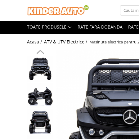
Toate Produsele
TOATE PRODUSELE
RATE FARA DOBANDA
RATE
Produse in stoc
Masinute electrice
Acasa /
ATV & UTV Electrice /
Masinuta electrica pentr
Motociclete electrice
ATV & UTV Electrice
Vehicule electrice adulti
Vehicule speciale copii
Motociclete Drift-Trike
Masinute electrice Mercedes
Masinute electrice tip SUV
Piese & Accesorii
Jucarii RC cu telecomanda