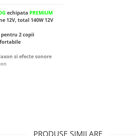
OG
echipata
PREMIUM
ne 12V, total 140W 12V
h
 pentru 2 copii
fortabile
axon si efecte sonore
ton
rs inainte/inapoi
 buton, pornire / oprire
 slot card miniSD si
PRODUSE SIMILARE