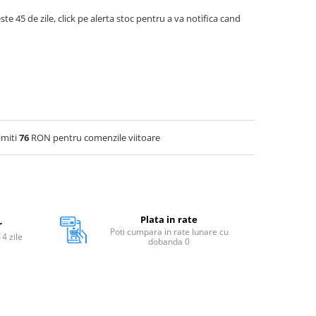
ste 45 de zile, click pe alerta stoc pentru a va notifica cand
imiti
76
RON pentru comenzile viitoare
Plata in rate
r
Poti cumpara in rate lunare cu
14 zile
dobanda 0