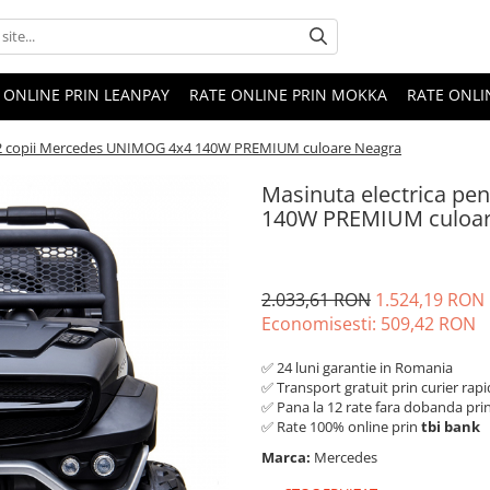
 ONLINE PRIN LEANPAY
RATE ONLINE PRIN MOKKA
RATE ONLI
u 2 copii Mercedes UNIMOG 4x4 140W PREMIUM culoare Neagra
Masinuta electrica pe
140W PREMIUM culoar
2.033,61 RON
1.524,19 RON
Economisesti:
509,42
RON
✅ 24 luni garantie in Romania
✅ Transport gratuit prin curier rapi
✅ Pana la 12 rate fara dobanda pri
✅ Rate 100% online prin
tbi bank
Marca:
Mercedes