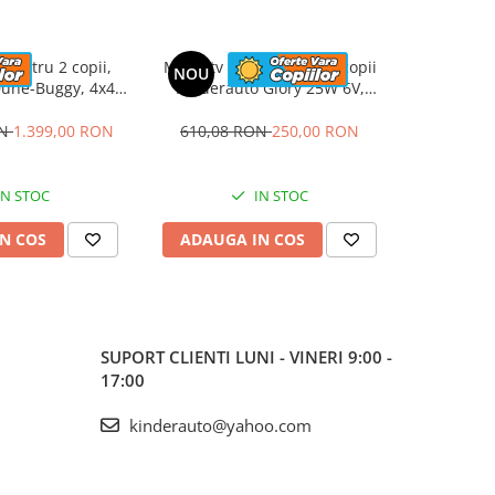
 pentru 2 copii,
Mini atv electric pentru copii
UTV elect
NOU
NOU
une-Buggy, 4x4,
Kinderauto Glory 25W 6V,
Kinderauto
u roti MOI, rose
music player, albastru
putere
pre
ON
1.399,00 RON
610,08 RON
250,00 RON
2.338,6
IN STOC
IN STOC
N COS
ADAUGA IN COS
ADAUG
SUPORT CLIENTI
LUNI - VINERI 9:00 -
17:00
kinderauto@yahoo.com