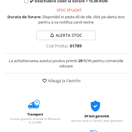
✔️ Deschidere colet la livrare + 15,00 RON
STOC EPUIZAT
Durata de livrare:
Disponibil in peste 45 de zile, click pe alerta stoc
pentru a va notifica cand revine
ALERTA STOC
Cod Produs:
01789
La achizitionarea acestui produs primiti
29
RON pentru comenzile
viitoare
Adauga la Favorite
Transport
24 luni garantie
Livrare gratuita oriunde in Romania
Service local si servicii post garantie
in 24-48h