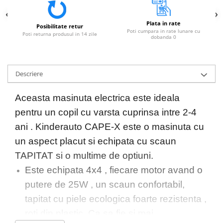
Plata in rate
Posibilitate retur
Poti cumpara in rate lunare cu
Poti returna produsul in 14 zile
dobanda 0
Descriere
Aceasta masinuta electrica este ideala
pentru un copil cu varsta cuprinsa intre 2-4
ani . Kinderauto CAPE-X este o masinuta cu
un aspect placut si echipata cu scaun
TAPITAT si o multime de optiuni.
Este echipata 4x4 , fiecare motor avand o
putere de 25W , un scaun confortabil,
tapitat cu piele ecologica foarte rezistenta ,
roti din plastic. Ca sa fie si mai