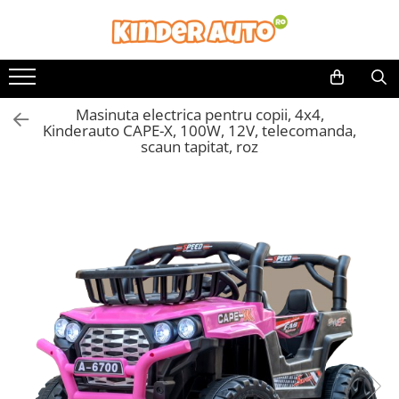
Toate Produsele
Produse in stoc
Masinuta electrica pentru copii, 4x4,
Masinute electrice
Kinderauto CAPE-X, 100W, 12V, telecomanda,
Motociclete electrice
scaun tapitat, roz
ATV & UTV Electrice
Vehicule electrice adulti
Vehicule speciale copii
Motociclete Drift-Trike
Masinute electrice Mercedes
Masinute electrice tip SUV
Piese & Accesorii
Jucarii RC cu telecomanda