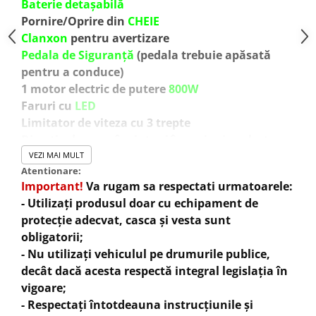
Baterie detașabilă
Pornire/Oprire din
CHEIE
Clanxon
pentru avertizare
Pedala de Siguranță
(pedala trebuie apăsată
pentru a conduce)
1 motor electric de putere
800W
Faruri cu
LED
Limitator de viteza cu 3 trepte
Directia de mers înainte și înapoi prin selector
Aparatoare
pentru protectie lant
VEZI MAI MULT
Atentionare:
Aparatoare
pentru protectie disc
Important!
Va rugam sa respectati urmatoarele:
Echipata cu 3 baterii
12V- 12Ah
- Utilizați produsul doar cu echipament de
Viteza reglabila cu cheie:
protecție adecvat, casca și vesta sunt
Treapta 1
pana la 6 km / h
obligatorii;
Treapta 2
pana la 15 km / h
- Nu utilizați vehiculul pe drumurile publice,
Treapta 3
pana la 30 km / h
decât dacă acesta respectă integral legislația în
Grilaj metalic fata /spate
vigoare;
Transmisie pe
lant
- Respectați întotdeauna instrucțiunile și
Timp de încărcare 4-6 ore