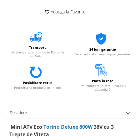
Adauga la Favorite
Transport
24 luni garantie
Livrare gratuita oriunde in Romania
Service local si servicii post garantie
in 24-48h
Plata in rate
Posibilitate retur
Poti cumpara in rate lunare cu
Poti returna produsul in 14 zile
dobanda 0
Descriere
Mini ATV Eco
Torino Deluxe 800W
36V cu 3
Trepte de Viteza