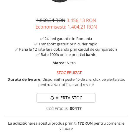
4.860,34 RON
3.456,13 RON
Economisesti:
1.404,21
RON
✅ 24 luni garantie in Romania
✅ Transport gratuit prin curier rapid
✅ Pana la 12 rate fara dobanda prin cardul de cumparaturi
✅ Rate 100% online prin
tbi bank
Marca:
Nitro
STOC EPUIZAT
Durata de livrare:
Disponibil in peste 45 de zile, click pe alerta stoc
pentru a va notifica cand revine
ALERTA STOC
Cod Produs:
00417
La achizitionarea acestui produs primiti
172
RON pentru comenzile
viitoare