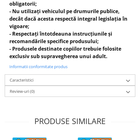
obligatorii;
Treapta 2
pana la 15 km / h
- Nu utilizați vehiculul pe drumurile publice,
Treapta 3
pana la 30 km / h
decât dacă acesta respectă integral legislația în
Grilaj metalic fata /spate
vigoare;
Transmisie pe
lant
- Respectați întotdeauna instrucțiunile și
Timp de încărcare 4-6 ore
recomandările specifice produsului;
Amortizoare individuale
fata
- Produsele destinate copiilor trebuie folosite
Amortizor central
spate
exclusiv sub supravegherea unui adult.
Frana cu disc
fata / spate
Anvelope fata 4.10-6
Informatii conformitate produs
Anvelope spate 13x5.00-6
Înălțime scaun
Caracteristici
490 mm
Garda la sol
140 mm
Review-uri
(0)
Greutate proprie
45 kg
Greutate total admisa
60 kg
Produs recomanda pentru copil
3-9 ani
Dimensiunile produsul montat
1050x580x680
PRODUSE SIMILARE
mm
Benficiati de
GARANTIE 24 Luni