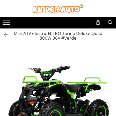
Toate Produsele
Produse in stoc
Mini ATV electric NITRO Torino Deluxe Quad
Masinute electrice
800W 36V #Verde
Motociclete electrice
ATV & UTV Electrice
Vehicule electrice adulti
Vehicule speciale copii
Motociclete Drift-Trike
Masinute electrice Mercedes
Masinute electrice tip SUV
Piese & Accesorii
Jucarii RC cu telecomanda