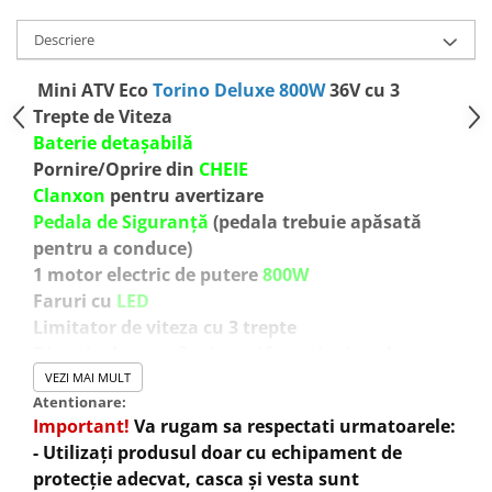
Descriere
Mini ATV Eco
Torino Deluxe 800W
36V cu 3
Trepte de Viteza
Baterie detașabilă
Pornire/Oprire din
CHEIE
Clanxon
pentru avertizare
Pedala de Siguranță
(pedala trebuie apăsată
pentru a conduce)
1 motor electric de putere
800W
Faruri cu
LED
Limitator de viteza cu 3 trepte
Directia de mers înainte și înapoi prin selector
Aparatoare
pentru protectie lant
VEZI MAI MULT
Atentionare:
Aparatoare
pentru protectie disc
Important!
Va rugam sa respectati urmatoarele:
Echipata cu 3 baterii
12V- 12Ah
- Utilizați produsul doar cu echipament de
Viteza reglabila cu cheie:
protecție adecvat, casca și vesta sunt
Treapta 1
pana la 6 km / h