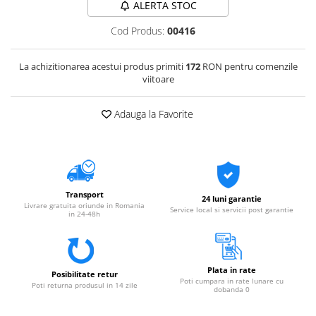
ALERTA STOC
Cod Produs:
00416
La achizitionarea acestui produs primiti
172
RON pentru comenzile
viitoare
Adauga la Favorite
Transport
24 luni garantie
Livrare gratuita oriunde in Romania
Service local si servicii post garantie
in 24-48h
Plata in rate
Posibilitate retur
Poti cumpara in rate lunare cu
Poti returna produsul in 14 zile
dobanda 0