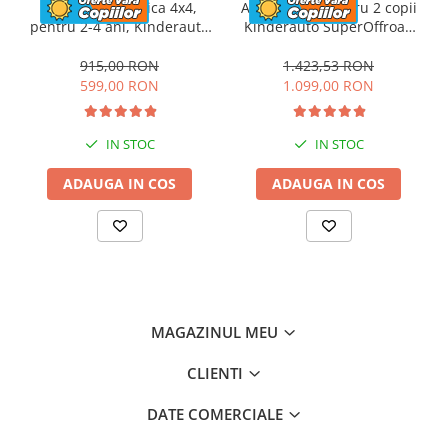
Transport
GRATUIT
Masinuta electrica 4x4,
ATV electric pentru 2 copii
Posibilitate
RETUR
pentru 2-4 ani, Kinderauto
Kinderauto SuperOffroad
CAPE-X, 100W, 12V, scaun
V2 4x4 140W 12V 7Ah,
SERVICE
si
POST-Garantie
tapitat, culoare albastra
albastru
915,00 RON
1.423,53 RON
599,00 RON
1.099,00 RON
IN STOC
IN STOC
ADAUGA IN COS
ADAUGA IN COS
MAGAZINUL MEU
CLIENTI
DATE COMERCIALE