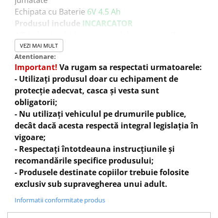
Echipata cu Baterie
6V 4.5 Ah
Produsul include
INCARCATOR
ATV-ul este ghidata manual de catre copil
Sistem de iluminat
VEZI MAI MULT
Atentionare:
Treapta de marsarier
Important!
Va rugam sa respectati urmatoarele:
Greutate proprie
7 Kg
- Utilizați produsul doar cu echipament de
Greutate total admisa
25 Kg
protecție adecvat, casca și vesta sunt
Produs recomanda pentru copil
18-36 Luni
obligatorii;
Dimensiunile produsul montat
650x420x430
mm
- Nu utilizați vehiculul pe drumurile publice,
Benficiati de
GARANTIE
24 Luni
decât dacă acesta respectă integral legislația în
Transport
GRATUIT
vigoare;
Posibilitate
RETUR
- Respectați întotdeauna instrucțiunile și
SERVICE
si
POST
-Garantie
recomandările specifice produsului;
- Produsele destinate copiilor trebuie folosite
exclusiv sub supravegherea unui adult.
Informatii conformitate produs