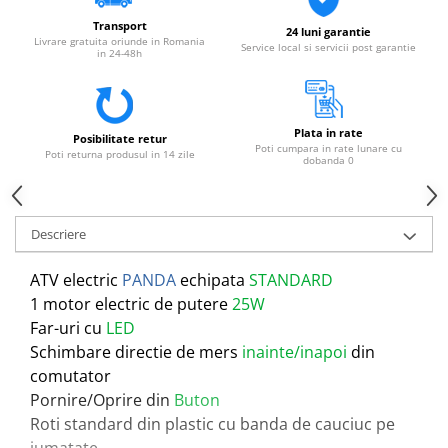
Transport
24 luni garantie
Livrare gratuita oriunde in Romania
Service local si servicii post garantie
in 24-48h
Plata in rate
Posibilitate retur
Poti cumpara in rate lunare cu
Poti returna produsul in 14 zile
dobanda 0
Descriere
ATV electric
PANDA
echipata
STANDARD
1 motor electric de putere
25W
Far-uri cu
LED
Schimbare directie de mers
inainte/inapoi
din
comutator
Pornire/Oprire din
Buton
Roti standard din plastic cu banda de cauciuc pe
jumatate