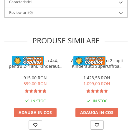
Caracteristici
Review-uri
(0)
PRODUSE SIMILARE
Masinuta electrica 4x4,
ATV electric pentru 2 copii
pentru 2-4 ani, Kinderauto
Kinderauto SuperOffroad
CAPE-X, 100W, 12V, scaun
V2 4x4 140W 12V 7Ah,
tapitat, culoare albastra
albastru
915,00 RON
1.423,53 RON
599,00 RON
1.099,00 RON
IN STOC
IN STOC
ADAUGA IN COS
ADAUGA IN COS